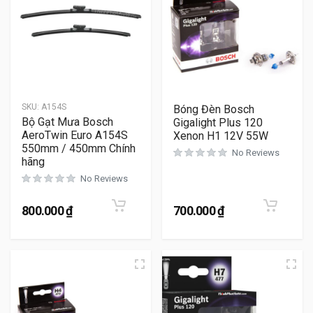
SKU:
A154S
Bóng Đèn Bosch
Bộ Gạt Mưa Bosch
Gigalight Plus 120
AeroTwin Euro A154S
Xenon H1 12V 55W
550mm / 450mm Chính
No Reviews
hãng
No Reviews
800.000
₫
700.000
₫