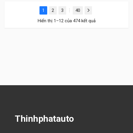
1
2
3
40
Next
…
Hiển thị 1–12 của 474 kết quả
Thinhphatauto