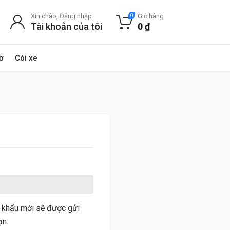
Xin chào, Đăng nhập
Giỏ hàng
0
Tài khoản của tôi
0
₫
ơ
Còi xe
t khẩu mới sẽ được gửi
ạn.