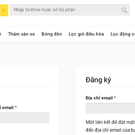
ô
Thảm sàn xe
Bóng đèn
Lọc gió điều hòa
Lọc động c
Đăng ký
Bắt buộc
Địa chỉ email
*
Bắt buộc
ỉ email
*
Một liên kết để đặt mậ
đến địa chỉ email của b