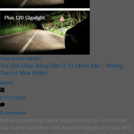
Chia sẻ kinh nghiệm
Tra Cứu Chân Bóng Đèn Ô Tô Chính Xác – Không
Còn Lo Mua Nhầm
Admin
21/01/2026
0 comments
Bạn đang muốn nâng cấp hệ thống ánh sáng cho xe ô tô? Bạn
loay hoay không biết xe mình dùng chân bóng H4, H11 hay HB3?