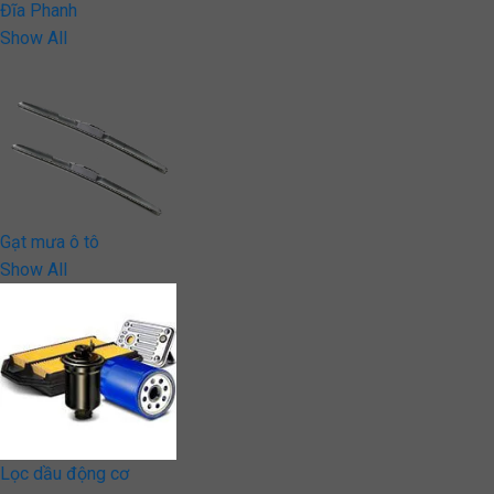
Đĩa Phanh
Show All
Gạt mưa ô tô
Show All
Lọc dầu động cơ