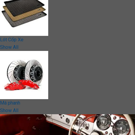
Lót Cốp Xe
Show All
Má phanh
Show All