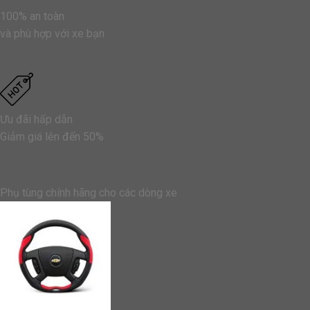
100% an toàn
và phù hợp với xe bạn
Ưu đãi hấp dẫn
Giảm giá lên đến 50%
Phụ tùng chính hãng cho các dòng xe