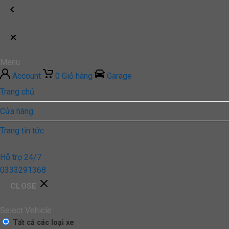
Menu
Account
0
Giỏ hàng
Garage
Trang chủ
Cửa hàng
Trang tin tức
Hỗ trợ 24/7
0333291368
CLOSE
Select Vehicle
Tất cả các loại xe