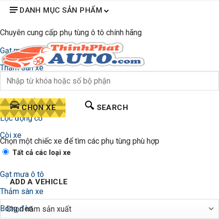
DANH MỤC SẢN PHẨM
Chuyên cung cấp phụ tùng ô tô chính hãng
Gạt mưa ô tô
Thảm sàn xe
Bóng đèn
Lọc gió điều hòa
CHỌN XE
SEARCH
Lọc động cơ
Còi xe
Chọn một chiếc xe để tìm các phụ tùng phù hợp
Tất cả các loại xe
Gạt mưa ô tô
ADD A VEHICLE
Thảm sàn xe
Bóng đèn