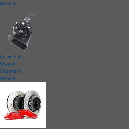
Show All
Còi xe ô tô
Show All
Dầu phanh
Show All