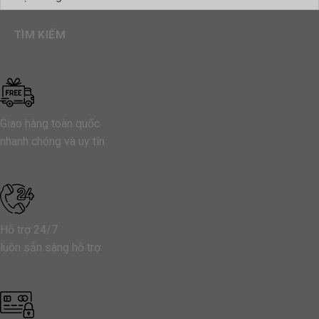
TÌM KIẾM
Giao hàng toàn quốc
nhanh chóng và uy tín
Hỗ trợ 24/7
luôn sẵn sàng hỗ trợ