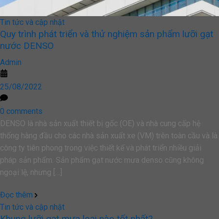
Tin tức và cập nhật
Quy trình phát triển và thử nghiệm sản phẩm lưỡi gạt
nước DENSO
Admin
25/08/2022
0 comments
DENSO là nhà sản xuất thiết bị gốc (OE) và nhà cung cấp hệ
thống hàng đầu cho các nhà sản xuất xe (VM) trên toàn cầu và là
công ty tiên phong trong việc thiết kế và phát triển nhiều giải
pháp sản phẩm. Sản phẩm gạt nước mưa denso cũng không
ngoại lệ, nhưng […]
Đọc thêm
Tin tức và cập nhật
Khung lưỡi gạt mưa loại nào tốt nhất?