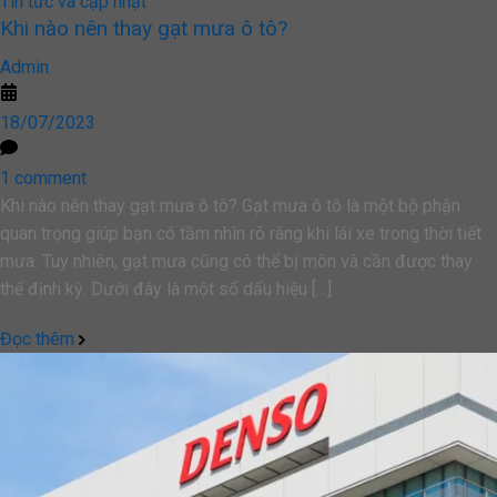
Tin tức và cập nhật
Khi nào nên thay gạt mưa ô tô?
Admin
18/07/2023
1 comment
Khi nào nên thay gạt mưa ô tô? Gạt mưa ô tô là một bộ phận
quan trọng giúp bạn có tầm nhìn rõ ràng khi lái xe trong thời tiết
mưa. Tuy nhiên, gạt mưa cũng có thể bị mòn và cần được thay
thế định kỳ. Dưới đây là một số dấu hiệu […]
Đọc thêm