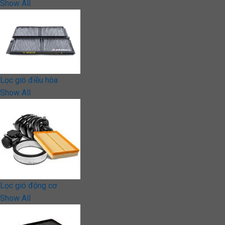
Show All
Lọc gió điều hòa
Show All
Lọc gió động cơ
Show All