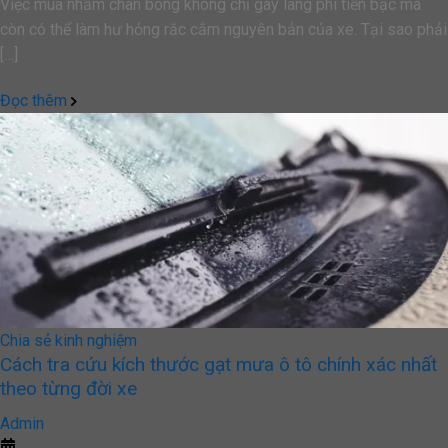
Việc mua nhầm chân bóng không chỉ gây lãng phí tiền bạc mà
còn có thể làm hư hỏng rắc cắm nguyên bản của xe. Tại sao phải
[…]
Đọc thêm
Chia sẻ kinh nghiệm
Cách tra cứu kích thước gạt mưa ô tô chính xác nhất
theo từng đời xe
Admin