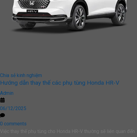
Chia sẻ kinh nghiệm
Hướng dẫn thay thế các phụ tùng Honda HR-V
Admin
06/12/2025
0 comments
Việc thay thế phụ tùng cho Honda HR-V thường sẽ liên quan đến