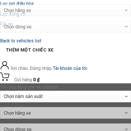
Lọc gió điều hòa
Lọc động cơ
Còi xe
Back to vehicles list
THÊM MỘT CHIẾC XE
Xin chào, Đăng nhập
Tài khoản của tôi
0
Giỏ hàng
0
₫
Tìm phụ tùng cho xe của bạn