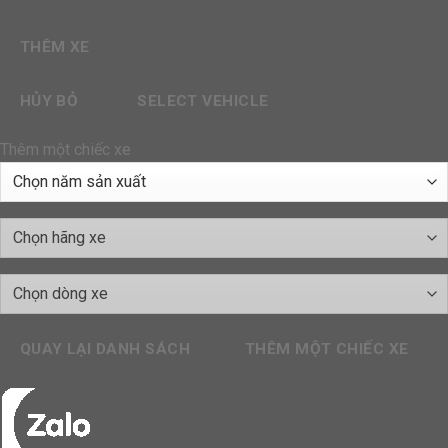
THÊM XE
HỦY BỎ
SELECT VEHICLE
Thêm một chiếc xe
QUAY LẠI DANH SÁCH
THÊM MỘT CHIẾC XE