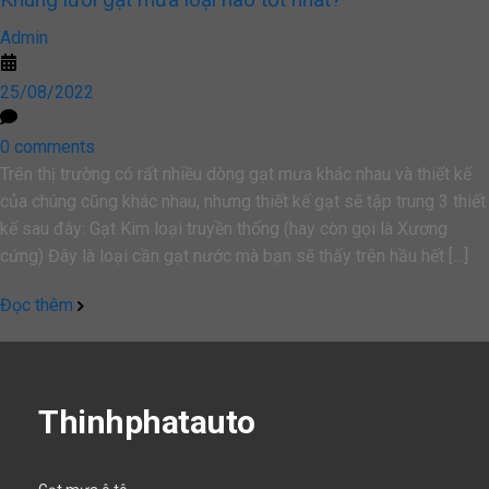
Admin
25/08/2022
0 comments
Trên thị trường có rất nhiều dòng gạt mưa khác nhau và thiết kế
của chúng cũng khác nhau, nhưng thiết kế gạt sẽ tập trung 3 thiết
kế sau đây: Gạt Kim loại truyền thống (hay còn gọi là Xương
cứng) Đây là loại cần gạt nước mà bạn sẽ thấy trên hầu hết […]
Đọc thêm
Thinhphatauto