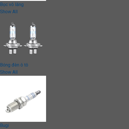
Bọc vô lăng
Show All
Bóng đèn ô tô
Show All
Bugi