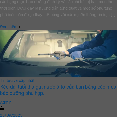
các hạng mục bảo dưỡng định kỳ và các chi tiết bị hao mòn theo
thời gian. Dưới đây là hướng dẫn tổng quát và một số phụ tùng
phổ biến cần được thay thế, cùng với các nguồn thông tin bạn […]
Đọc thêm
Tin tức và cập nhật
Kéo dài tuổi thọ gạt nước ô tô của bạn bằng các mẹo
bảo dưỡng phù hợp.
Admin
25/09/2025