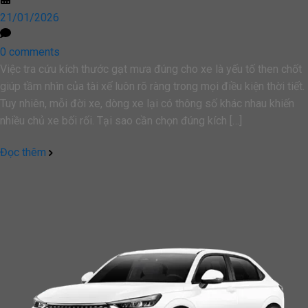
21/01/2026
0 comments
Việc tra cứu kích thước gạt mưa đúng cho xe là yếu tố then chốt
giúp tầm nhìn của tài xế luôn rõ ràng trong mọi điều kiện thời tiết.
Tuy nhiên, mỗi đời xe, dòng xe lại có thông số khác nhau khiến
nhiều chủ xe bối rối. Tại sao cần chọn đúng kích […]
Đọc thêm