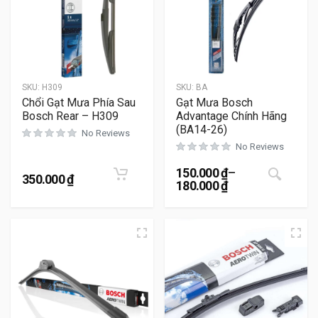
SKU:
H309
SKU:
BA
Chổi Gạt Mưa Phía Sau
Gạt Mưa Bosch
Bosch Rear – H309
Advantage Chính Hãng
(BA14-26)
No Reviews
No Reviews
Sản 
150.000
₫
–
350.000
₫
180.000
₫
Khoảng giá: từ 150.000 ₫ đ