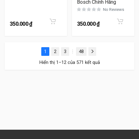
Bosch Chính Hãng
No Reviews
350.000
₫
350.000
₫
1
2
3
48
Next
…
Hiển thị 1–12 của 571 kết quả