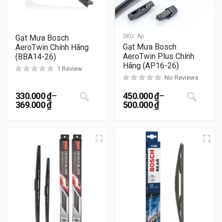
SKU:
Ap
Gạt Mưa Bosch
Gạt Mưa Bosch
AeroTwin Chính Hãng
AeroTwin Plus Chính
(BBA14-26)
Hãng (AP16-26)
1 Review
No Reviews
đánh giá
Sản phẩm này có nhiều biến thể. Cá
Sản 
330.000
₫
–
450.000
₫
–
369.000
₫
500.000
₫
Khoảng giá: từ 330.000 ₫ đến 369.000 ₫
Khoảng giá: từ 450.000 ₫ đ