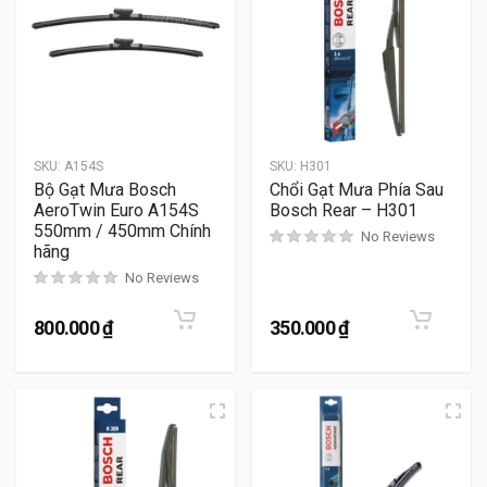
SKU:
A154S
SKU:
H301
Bộ Gạt Mưa Bosch
Chổi Gạt Mưa Phía Sau
AeroTwin Euro A154S
Bosch Rear – H301
550mm / 450mm Chính
No Reviews
hãng
No Reviews
800.000
₫
350.000
₫