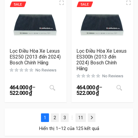
SALE
SALE
Lọc Điều Hòa Xe Lexus
Lọc Điều Hòa Xe Lexus
ES250 (2013 đến 2024)
ES300h (2013 đến
Bosch Chính Hãng
2024) Bosch Chính
Hãng
No Reviews
No Reviews
Sản phẩm này có nhiều biến thể. Cá
Sản 
464.000
₫
–
464.000
₫
–
522.000
₫
522.000
₫
Khoảng giá: từ 464.000 ₫ đến 522.000 ₫
Khoảng giá: từ 464.000 ₫ đ
1
2
3
11
Next
…
Hiển thị 1–12 của 125 kết quả