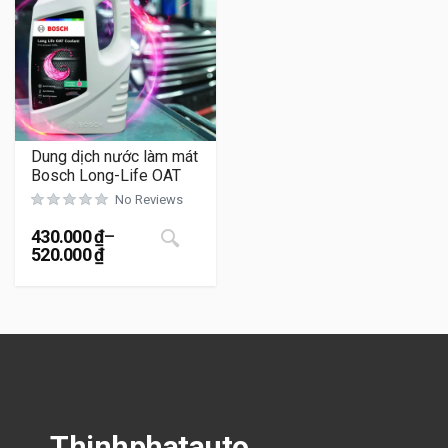
Dung dịch nước làm mát
Bosch Long-Life OAT
No Reviews
Sản phẩm này có nhiều biến thể. Cá
430.000
₫
–
520.000
₫
Khoảng giá: từ 430.000 ₫ đến 520.000 ₫
Thinhphatauto