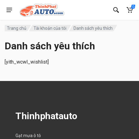
0
Trang chủ
Tài khoản của tôi
Danh sách yêu thích
Danh sách yêu thích
[yith_wcwl_wishlist]
Thinhphatauto
Gạt mưa ô tô