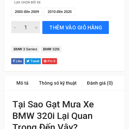
LỰA CHỌN ĐỜI XE
2003 đến 2009
2010 đến 2025
Gạt Mưa Xe BMW 320i (2009 đến 2024) Silicone Chính Hã
THÊM VÀO GIỎ HÀNG
Tags:
BMW 3 Series
BMW 320i
Like
Tweet
Pin It
Mô tả
Thông số kỹ thuật
Đánh giá (0)
Tại Sao Gạt Mưa Xe
BMW 320i Lại Quan
Trọng Đến Vậy?