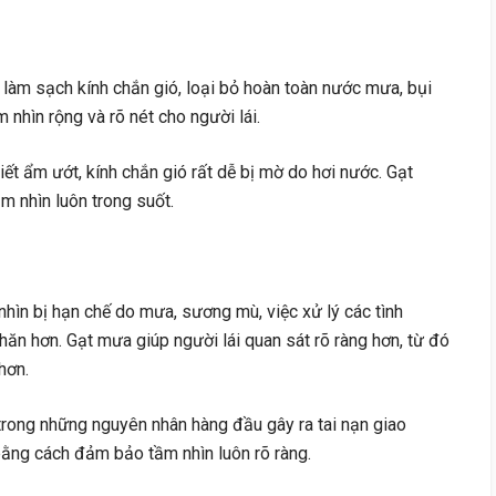
làm sạch kính chắn gió, loại bỏ hoàn toàn nước mưa, bụi
 nhìn rộng và rõ nét cho người lái.
tiết ẩm ướt, kính chắn gió rất dễ bị mờ do hơi nước. Gạt
m nhìn luôn trong suốt.
hìn bị hạn chế do mưa, sương mù, việc xử lý các tình
ăn hơn. Gạt mưa giúp người lái quan sát rõ ràng hơn, từ đó
hơn.
rong những nguyên nhân hàng đầu gây ra tai nạn giao
 bằng cách đảm bảo tầm nhìn luôn rõ ràng.