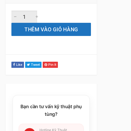
Gạt Mưa Xe Mitsubishi Pajero Sport (2008 đến 2025) Sili
THÊM VÀO GIỎ HÀNG
Like
Tweet
Pin It
Bạn cần tư vấn kỹ thuật phụ
tùng?
Hotline Kỹ Thuật