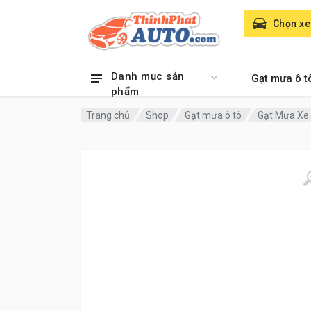
Chọn xe
Danh mục sản
Gạt mưa ô t
phẩm
Trang chủ
Shop
Gạt mưa ô tô
Gạt Mưa Xe 