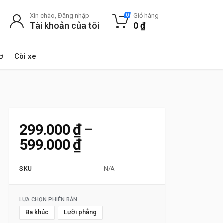
Xin chào, Đăng nhập
Giỏ hàng
0
Tài khoản của tôi
0
₫
ơ
Còi xe
299.000
₫
–
Khoảng giá: từ 299.000
599.000
₫
SKU
N/A
LỰA CHỌN PHIÊN BẢN
Ba khúc
Lưỡi phẳng