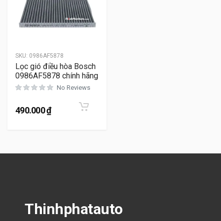
SKU:
0986AF5878
Lọc gió điều hòa Bosch
0986AF5878 chính hãng
No Reviews
490.000
₫
Thinhphatauto