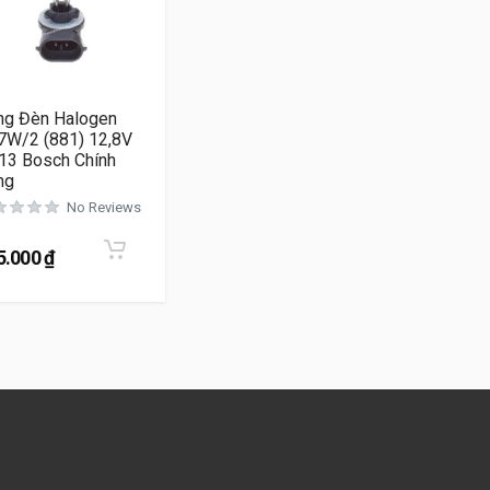
ng Đèn Halogen
7W/2 (881) 12,8V
13 Bosch Chính
ng
No Reviews
5.000
₫