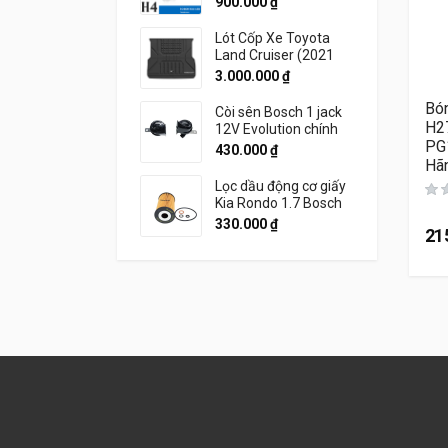
900.000
₫
Lót Cốp Xe Toyota
Land Cruiser (2021
đến 2026) Thương
3.000.000
₫
Hiệu 3W Chính Hãng
Bó
Còi sên Bosch 1 jack
H2
12V Evolution chính
PG
hãng
430.000
₫
Hã
Lọc dầu động cơ giấy
Kia Rondo 1.7 Bosch
330.000
₫
21