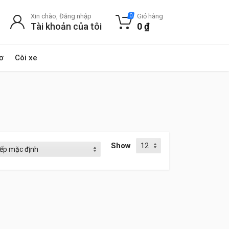
Xin chào, Đăng nhập
Giỏ hàng
0
Tài khoản của tôi
0
₫
ơ
Còi xe
Show