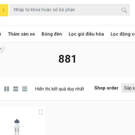
ô
Thảm sàn xe
Bóng đèn
Lọc gió điều hòa
Lọc động c
”
881
Shop order
Hiển thị kết quả duy nhất