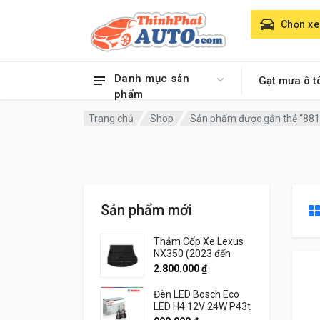
Chọn xe
Danh mục sản
Gạt mưa ô t
phẩm
Trang chủ
Shop
Sản phẩm được gắn thẻ “881
Sản phẩm mới
Thảm Cốp Xe Lexus
NX350 (2023 đến
2026) Thương hiệu
2.800.000
₫
3W Chính Hãng
Đèn LED Bosch Eco
LED H4 12V 24W P43t