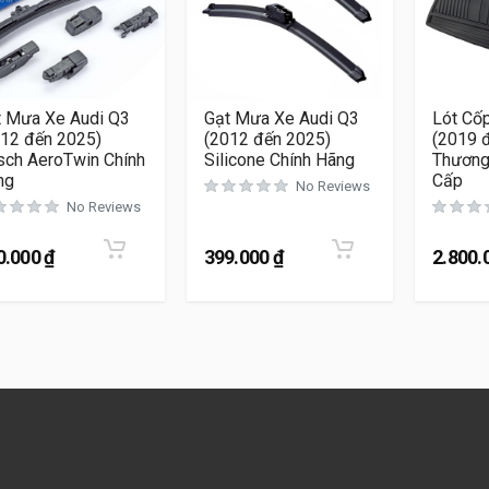
t Mưa Xe Audi Q3
Gạt Mưa Xe Audi Q3
Lót Cố
012 đến 2025)
(2012 đến 2025)
(2019 
sch AeroTwin Chính
Silicone Chính Hãng
Thương
ng
Cấp
No Reviews
No Reviews
0.000
₫
399.000
₫
2.800.