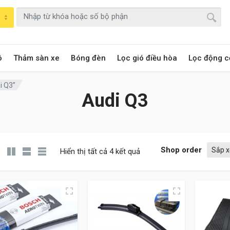
ô
Thảm sàn xe
Bóng đèn
Lọc gió điều hòa
Lọc động c
i Q3”
Audi Q3
Shop order
Hiển thị tất cả 4 kết quả