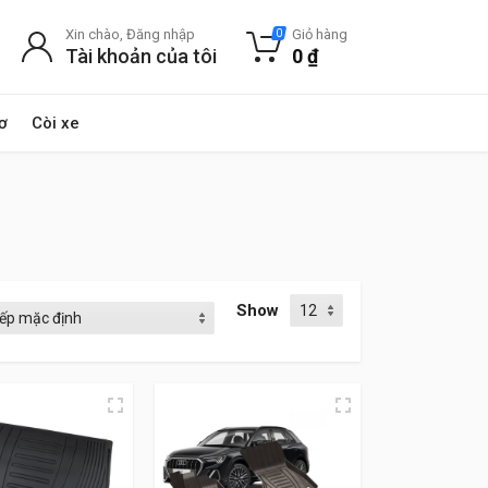
Xin chào, Đăng nhập
Giỏ hàng
0
Tài khoản của tôi
0
₫
ơ
Còi xe
Show