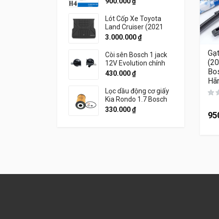
900.000
₫
Lót Cốp Xe Toyota
Land Cruiser (2021
đến 2026) Thương
3.000.000
₫
Hiệu 3W Chính Hãng
Gạ
Còi sên Bosch 1 jack
(2
12V Evolution chính
Bo
hãng
430.000
₫
Hã
Lọc dầu động cơ giấy
Kia Rondo 1.7 Bosch
330.000
₫
95