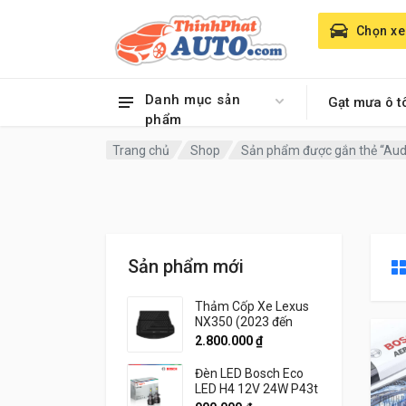
Chọn xe
Danh mục sản
Gạt mưa ô t
phẩm
Trang chủ
Shop
Sản phẩm được gắn thẻ “Aud
Sản phẩm mới
Thảm Cốp Xe Lexus
NX350 (2023 đến
2026) Thương hiệu
2.800.000
₫
3W Chính Hãng
Đèn LED Bosch Eco
LED H4 12V 24W P43t