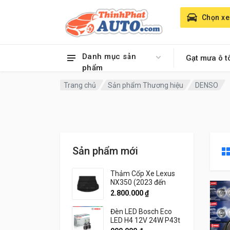
Chọn xe
Danh mục sản
Gạt mưa ô t
phẩm
Trang chủ
Sản phẩm Thương hiệu
DENSO
Sản phẩm mới
Thảm Cốp Xe Lexus
NX350 (2023 đến
2026) Thương hiệu
2.800.000
₫
3W Chính Hãng
Đèn LED Bosch Eco
LED H4 12V 24W P43t