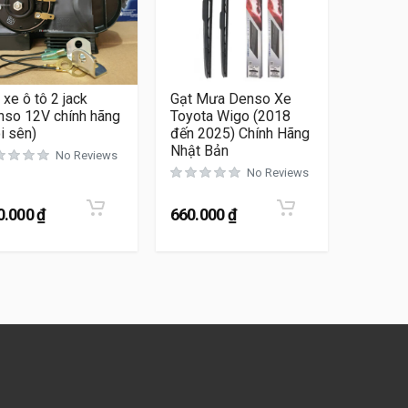
 xe ô tô 2 jack
Gạt Mưa Denso Xe
nso 12V chính hãng
Toyota Wigo (2018
i sên)
đến 2025) Chính Hãng
Nhật Bản
No Reviews
No Reviews
0.000
₫
660.000
₫