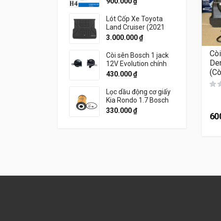
900.000
₫
Lót Cốp Xe Toyota
Land Cruiser (2021
đến 2026) Thương
3.000.000
₫
Hiệu 3W Chính Hãng
Còi
Còi sên Bosch 1 jack
De
12V Evolution chính
(Cò
hãng
430.000
₫
Lọc dầu động cơ giấy
Kia Rondo 1.7 Bosch
330.000
₫
60