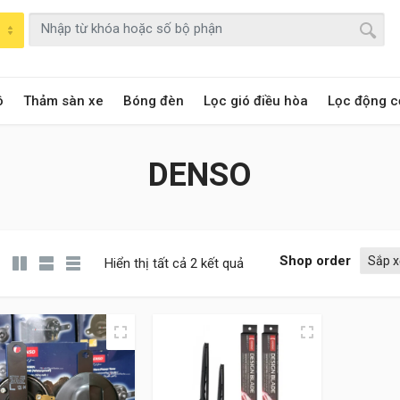
ô
Thảm sàn xe
Bóng đèn
Lọc gió điều hòa
Lọc động c
DENSO
Shop order
Hiển thị tất cả 2 kết quả