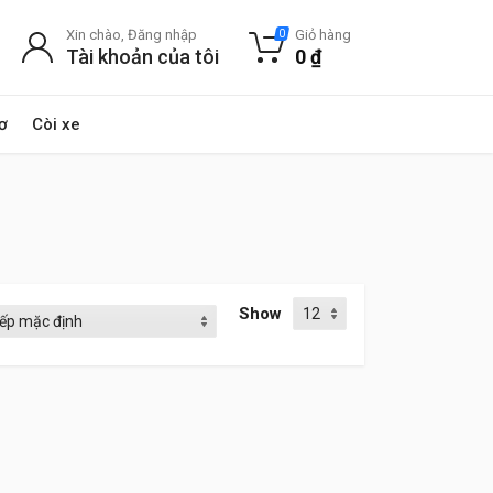
Xin chào, Đăng nhập
Giỏ hàng
0
Tài khoản của tôi
0
₫
ơ
Còi xe
Show