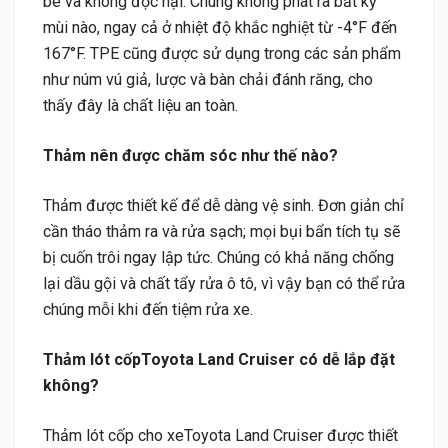
bé và không độc hại. Chúng không phát ra bất kỳ
mùi nào, ngay cả ở nhiệt độ khắc nghiệt từ -4°F đến
167°F. TPE cũng được sử dụng trong các sản phẩm
như núm vú giả, lược và bàn chải đánh răng, cho
thấy đây là chất liệu an toàn.
Thảm nên được chăm sóc như thế nào?
Thảm được thiết kế để dễ dàng vệ sinh. Đơn giản chỉ
cần tháo thảm ra và rửa sạch; mọi bụi bẩn tích tụ sẽ
bị cuốn trôi ngay lập tức. Chúng có khả năng chống
lại dầu gội và chất tẩy rửa ô tô, vì vậy bạn có thể rửa
chúng mỗi khi đến tiệm rửa xe.
Thảm lót cốpToyota Land Cruiser có dễ lắp đặt
không?
Thảm lót cốp cho xeToyota Land Cruiser được thiết