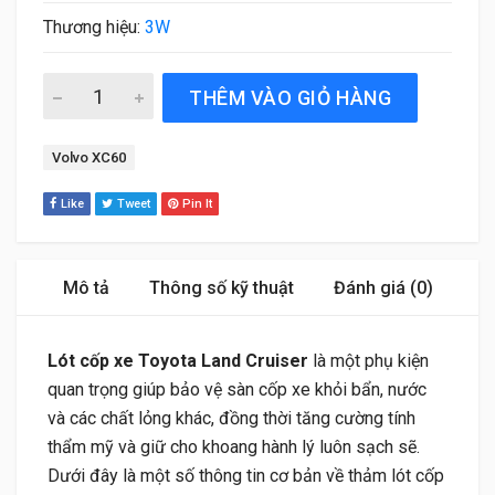
Thương hiệu:
3W
Lót Cốp Xe Toyota Land Cruiser (2021 đến 2026) Thương
THÊM VÀO GIỎ HÀNG
Tag:
Volvo XC60
Like
Tweet
Pin It
Mô tả
Thông số kỹ thuật
Đánh giá (0)
Lót cốp xe Toyota Land Cruiser
là một phụ kiện
quan trọng giúp bảo vệ sàn cốp xe khỏi bẩn, nước
và các chất lỏng khác, đồng thời tăng cường tính
thẩm mỹ và giữ cho khoang hành lý luôn sạch sẽ.
Dưới đây là một số thông tin cơ bản về thảm lót cốp