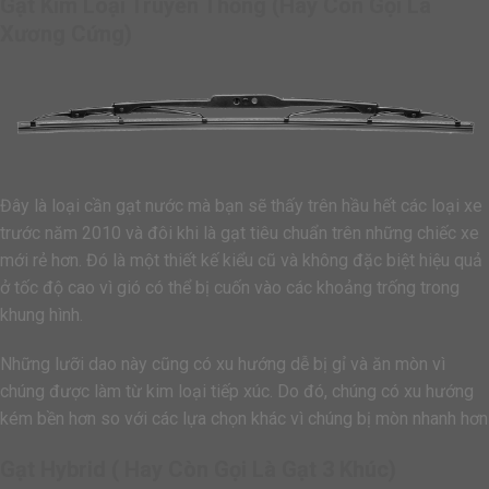
Gạt Kim Loại Truyền Thống (hay Còn Gọi Là
Xương Cứng)
Đây là loại cần gạt nước mà bạn sẽ thấy trên hầu hết các loại xe
trước năm 2010 và đôi khi là gạt tiêu chuẩn trên những chiếc xe
mới rẻ hơn. Đó là một thiết kế kiểu cũ và không đặc biệt hiệu quả
ở tốc độ cao vì gió có thể bị cuốn vào các khoảng trống trong
khung hình.
Những lưỡi dao này cũng có xu hướng dễ bị gỉ và ăn mòn vì
chúng được làm từ kim loại tiếp xúc. Do đó, chúng có xu hướng
kém bền hơn so với các lựa chọn khác vì chúng bị mòn nhanh hơn
Gạt Hybrid ( Hay Còn Gọi Là Gạt 3 Khúc)