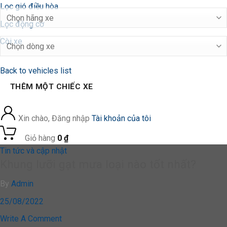
Lọc gió điều hòa
Lọc động cơ
Còi xe
Back to vehicles list
THÊM MỘT CHIẾC XE
Xin chào, Đăng nhập
Tài khoản của tôi
0
Giỏ hàng
0
₫
Posted
Tin tức và cập nhật
Khung lưỡi gạt mưa loại nào tốt nhất?
in:
By
Admin
25/08/2022
Write A Comment