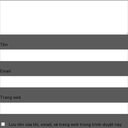
Tên
Email
Trang web
Lưu tên của tôi, email, và trang web trong trình duyệt này