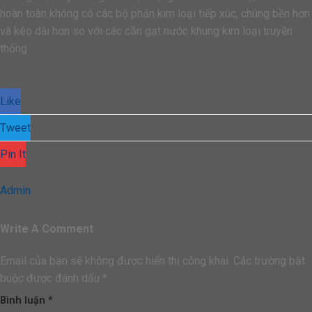
hoàn toàn không có các bộ phận kim loại tiếp xúc, chúng bền hơn
và kéo dài hơn so với các cần gạt nước khung kim loại truyền
thống.
Like
Tweet
Pin It
Admin
Write A Comment
Email của bạn sẽ không được hiển thị công khai.
Các trường bắt
buộc được đánh dấu
*
Bình luận
*