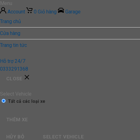
Menu
Account
0
Giỏ hàng
Garage
Trang chủ
Cửa hàng
Trang tin tức
Hỗ trợ 24/7
0333291368
CLOSE
Select Vehicle
Tất cả các loại xe
THÊM XE
HỦY BỎ
SELECT VEHICLE