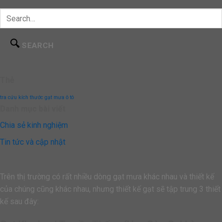
SEARCH
Thẻ
tra cứu kích thước gạt mưa ô tô
Danh mục bài viết
Chia sẻ kinh nghiệm
Tin tức và cập nhật
Trên thị trường có rất nhiều dòng gạt mưa khác nhau và thiết kế
của chúng cũng khác nhau, nhưng thiết kế gạt sẽ tập trung 3 thiết
kế sau đây: