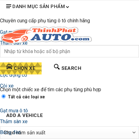
DANH MỤC SẢN PHẨM
Chuyên cung cấp phụ tùng ô tô chính hãng
Gạt mưa ô tô
Thảm sàn xe
Bóng đèn
Lọc gió điều hòa
CHỌN XE
SEARCH
Lọc động cơ
Còi xe
Chọn một chiếc xe để tìm các phụ tùng phù hợp
Tất cả các loại xe
Gạt mưa ô tô
ADD A VEHICLE
Thảm sàn xe
Bóng đèn