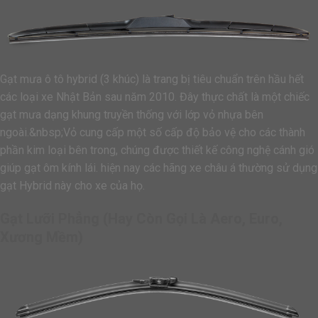
Gạt mưa ô tô hybrid (3 khúc) là trang bị tiêu chuẩn trên hầu hết
các loại xe Nhật Bản sau năm 2010. Đây thực chất là một chiếc
gạt mưa dạng khung truyền thống với lớp vỏ nhựa bên
ngoài.&nbsp;Vỏ cung cấp một số cấp độ bảo vệ cho các thành
phần kim loại bên trong, chúng được thiết kế công nghệ cánh gió
giúp gạt ôm kính lái. hiện nay các hãng xe châu á thường sử dụng
gạt Hybrid này cho xe của họ.
Gạt Lưỡi Phẳng (hay Còn Gọi Là Aero, Euro,
Xương Mềm)