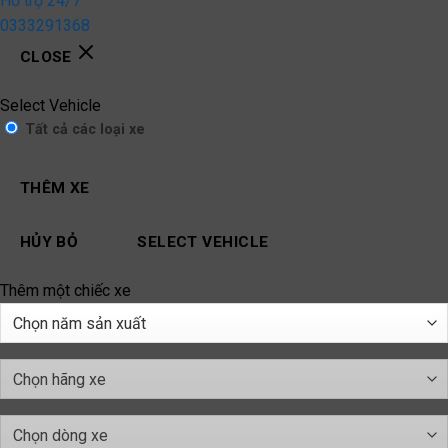
Hỗ trợ 24/7
0333291368
CLOSE
Select Vehicle
Tất cả các loại xe
THÊM XE
HỦY BỎ
SELECT VEHICLE
Thêm một chiếc xe