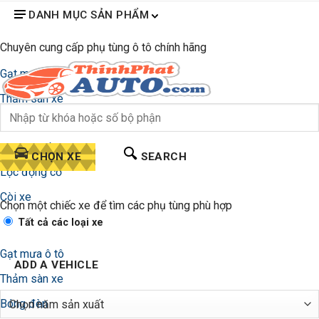
DANH MỤC SẢN PHẨM
Chuyên cung cấp phụ tùng ô tô chính hãng
Gạt mưa ô tô
Thảm sàn xe
Bóng đèn
Lọc gió điều hòa
CHỌN XE
SEARCH
Lọc động cơ
Còi xe
Chọn một chiếc xe để tìm các phụ tùng phù hợp
Tất cả các loại xe
Gạt mưa ô tô
ADD A VEHICLE
Thảm sàn xe
Bóng đèn