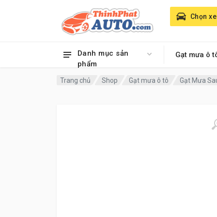
Chọn xe
Danh mục sản
Gạt mưa ô t
phẩm
Trang chủ
Shop
Gạt mưa ô tô
Gạt Mưa Sau