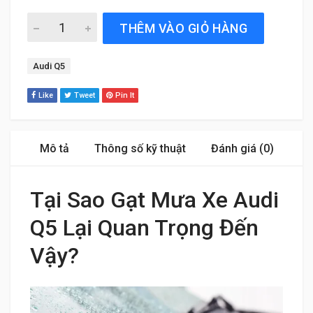
Gạt Mưa Xe Audi Q5 (2009 đến 2025) Silicone Chính Hãng
THÊM VÀO GIỎ HÀNG
Tag:
Audi Q5
Like
Tweet
Pin It
Mô tả
Thông số kỹ thuật
Đánh giá (0)
Tại Sao Gạt Mưa Xe Audi
Q5 Lại Quan Trọng Đến
Vậy?