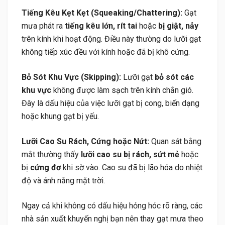
Tiếng Kêu Kẹt Kẹt (Squeaking/Chattering):
Gạt
mưa phát ra
tiếng kêu lớn, rít tai
hoặc
bị giật, nảy
trên kính khi hoạt động. Điều này thường do lưỡi gạt
không tiếp xúc đều với kính hoặc đã bị khô cứng.
Bỏ Sót Khu Vực (Skipping):
Lưỡi gạt
bỏ sót các
khu vực
không được làm sạch trên kính chắn gió.
Đây là dấu hiệu của việc lưỡi gạt bị cong, biến dạng
hoặc khung gạt bị yếu.
Lưỡi Cao Su Rách, Cứng hoặc Nứt:
Quan sát bằng
mắt thường thấy
lưỡi cao su bị rách, sứt mẻ
hoặc
bị
cứng đơ
khi sờ vào. Cao su đã bị lão hóa do nhiệt
độ và ánh nắng mặt trời.
Ngay cả khi không có dấu hiệu hỏng hóc rõ ràng, các
nhà sản xuất khuyến nghị bạn nên thay gạt mưa theo