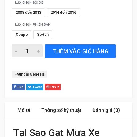
LỰA CHỌN ĐỜI XE
2008 đến 2013
2014 đến 2016
LỰA CHỌN PHIÊN BẢN
Coupe
Sedan
Gạt Mưa Xe Hyundai Genesis (2008 đến 2016) Silicone Ch
THÊM VÀO GIỎ HÀNG
Tag:
Hyundai Genesis
Like
Tweet
Pin It
Mô tả
Thông số kỹ thuật
Đánh giá (0)
Tại Sao Gạt Mưa Xe