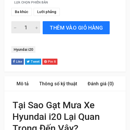
LỰA CHỌN PHIÊN BẢN
Ba khúc
Lưỡi phẳng
Gạt Mưa Xe Hyundai i20 (2008 đến 2017) Silicone Chính 
THÊM VÀO GIỎ HÀNG
Tag:
Hyundai i20
Like
Tweet
Pin It
Mô tả
Thông số kỹ thuật
Đánh giá (0)
Tại Sao Gạt Mưa Xe
Hyundai i20 Lại Quan
Trọng Đến Vậy?