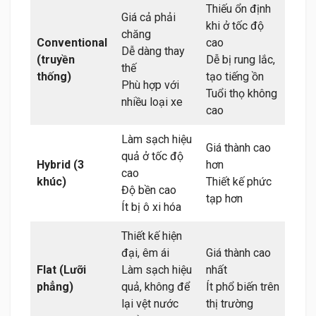
Thiếu ổn định
Giá cả phải
khi ở tốc độ
chăng
Conventional
cao
Dễ dàng thay
(truyền
Dễ bị rung lắc,
thế
thống)
tạo tiếng ồn
Phù hợp với
Tuổi thọ không
nhiều loại xe
cao
Làm sạch hiệu
Giá thành cao
quả ở tốc độ
Hybrid (3
hơn
cao
khúc)
Thiết kế phức
Độ bền cao
tạp hơn
Ít bị ô xi hóa
Thiết kế hiện
đại, êm ái
Giá thành cao
Flat (Lưỡi
Làm sạch hiệu
nhất
phẳng)
quả, không để
Ít phổ biến trên
lại vệt nước
thị trường