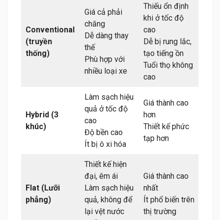
Thiếu ổn định
Giá cả phải
khi ở tốc độ
chăng
Conventional
cao
Dễ dàng thay
(truyền
Dễ bị rung lắc,
thế
thống)
tạo tiếng ồn
Phù hợp với
Tuổi thọ không
nhiều loại xe
cao
Làm sạch hiệu
Giá thành cao
quả ở tốc độ
Hybrid (3
hơn
cao
khúc)
Thiết kế phức
Độ bền cao
tạp hơn
Ít bị ô xi hóa
Thiết kế hiện
đại, êm ái
Giá thành cao
Flat (Lưỡi
Làm sạch hiệu
nhất
phẳng)
quả, không để
Ít phổ biến trên
lại vệt nước
thị trường