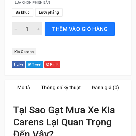
LỰA CHỌN PHIÊN BẢN
Ba khúc
Lưỡi phẳng
Gạt Mưa Xe Kia Carens (2007 đến 2025) Silicone Chính H
THÊM VÀO GIỎ HÀNG
Tag:
Kia Carens
Like
Tweet
Pin It
Mô tả
Thông số kỹ thuật
Đánh giá (0)
Tại Sao Gạt Mưa Xe Kia
Carens Lại Quan Trọng
Đến Vậy?