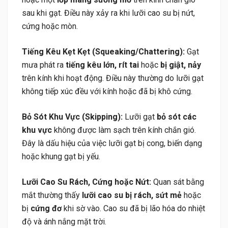
sau khi gạt. Điều này xảy ra khi lưỡi cao su bị nứt,
cứng hoặc mòn.
Tiếng Kêu Kẹt Kẹt (Squeaking/Chattering):
Gạt
mưa phát ra
tiếng kêu lớn, rít tai
hoặc
bị giật, nảy
trên kính khi hoạt động. Điều này thường do lưỡi gạt
không tiếp xúc đều với kính hoặc đã bị khô cứng.
Bỏ Sót Khu Vực (Skipping):
Lưỡi gạt
bỏ sót các
khu vực
không được làm sạch trên kính chắn gió.
Đây là dấu hiệu của việc lưỡi gạt bị cong, biến dạng
hoặc khung gạt bị yếu.
Lưỡi Cao Su Rách, Cứng hoặc Nứt:
Quan sát bằng
mắt thường thấy
lưỡi cao su bị rách, sứt mẻ
hoặc
bị
cứng đơ
khi sờ vào. Cao su đã bị lão hóa do nhiệt
độ và ánh nắng mặt trời.