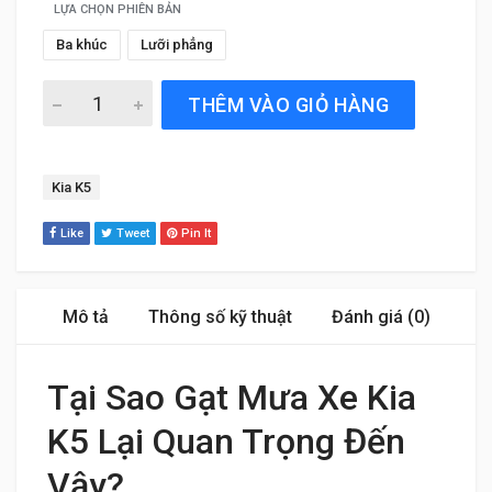
LỰA CHỌN PHIÊN BẢN
Ba khúc
Lưỡi phẳng
Gạt Mưa Xe Kia K5 (2021 đến 2025) Silicone Chính Hãng q
THÊM VÀO GIỎ HÀNG
Tag:
Kia K5
Like
Tweet
Pin It
Mô tả
Thông số kỹ thuật
Đánh giá (0)
Tại Sao Gạt Mưa Xe Kia
K5 Lại Quan Trọng Đến
Vậy?