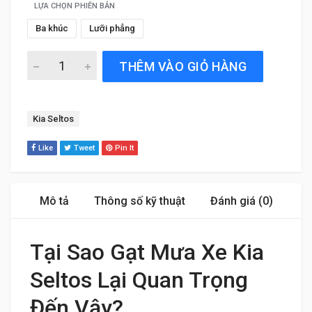
LỰA CHỌN PHIÊN BẢN
Ba khúc
Lưỡi phẳng
Gạt Mưa Xe Kia Seltos (2020 đến 2024) Silicone Chính Hã
THÊM VÀO GIỎ HÀNG
Tag:
Kia Seltos
Like
Tweet
Pin It
Mô tả
Thông số kỹ thuật
Đánh giá (0)
Tại Sao Gạt Mưa Xe Kia
Seltos Lại Quan Trọng
Đến Vậy?