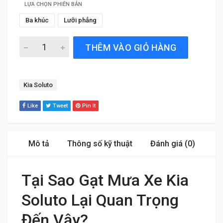
LỰA CHỌN PHIÊN BẢN
Ba khúc
Lưỡi phẳng
Gạt Mưa Xe Kia Soluto (2019 đến 2024) Silicone Chính Hã
THÊM VÀO GIỎ HÀNG
Tag:
Kia Soluto
Like
Tweet
Pin It
Mô tả
Thông số kỹ thuật
Đánh giá (0)
Tại Sao Gạt Mưa Xe Kia
Soluto Lại Quan Trọng
Đến Vậy?