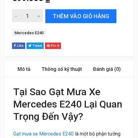
Gạt Mưa Xe Mercedes E240/ E280 (2002 đến 2009) Silico
THÊM VÀO GIỎ HÀNG
Tag:
Mercedes E240
Like
Tweet
Pin It
Mô tả
Thông số kỹ thuật
Đánh giá (0)
Tại Sao Gạt Mưa Xe
Mercedes E240 Lại Quan
Trọng Đến Vậy?
Gạt mưa xe Mercedes E240
là một bộ phận tưởng