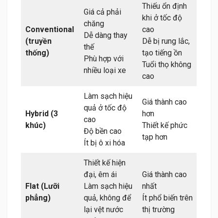
Thiếu ổn định
Giá cả phải
khi ở tốc độ
chăng
Conventional
cao
Dễ dàng thay
(truyền
Dễ bị rung lắc,
thế
thống)
tạo tiếng ồn
Phù hợp với
Tuổi thọ không
nhiều loại xe
cao
Làm sạch hiệu
Giá thành cao
quả ở tốc độ
Hybrid (3
hơn
cao
khúc)
Thiết kế phức
Độ bền cao
tạp hơn
Ít bị ô xi hóa
Thiết kế hiện
đại, êm ái
Giá thành cao
Flat (Lưỡi
Làm sạch hiệu
nhất
phẳng)
quả, không để
Ít phổ biến trên
lại vệt nước
thị trường