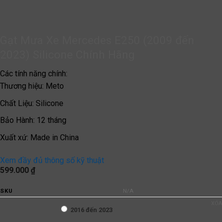
Gạt Mưa Xe Mercedes E250 (2009 đến
2023) Silicone Chính Hãng
Các tính năng chính:
Thương hiệu
:
Meto
Chất Liệu
:
Silicone
Bảo Hành
:
12 tháng
Xuất xứ
:
Made in China
Xem đầy đủ thông số kỹ thuật
599.000
₫
SKU
N/A
XÓA
2016 đến 2023