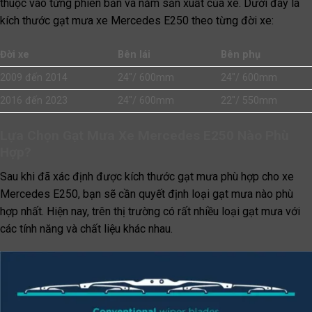
thuộc vào từng phiên bản và năm sản xuất của xe. Dưới đây là
kích thước gạt mưa xe Mercedes E250 theo từng đời xe:
Đời xe
Bên lái
Bên phụ
2009 đến 2014
24″/ 600mm
24″/ 600mm
2016 đến 2023
24″/ 600mm
22″/ 550mm
Lựa Chọn Gạt Mưa Xe Mercedes E250 Nào Phù
Hợp?
Sau khi đã xác định được kích thước gạt mưa phù hợp cho xe
Mercedes E250, bạn sẽ cần quyết định loại gạt mưa nào phù
hợp nhất. Hiện nay, trên thị trường có rất nhiều loại gạt mưa với
các tính năng và chất liệu khác nhau.