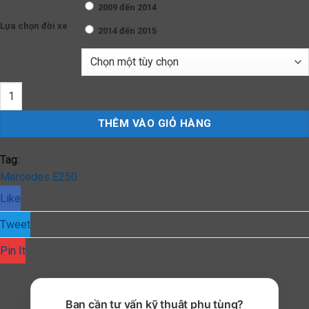
2009 đến 2014
Lựa chọn đời xe
2014 đến 2015
Gạt Mưa Xe Mercedes E250 (2009 đến 2023) Silicone Chính Hãng
THÊM VÀO GIỎ HÀNG
Tag:
Mercedes E250
Like
Tweet
Pin It
Bạn cần tư vấn kỹ thuật phụ tùng?