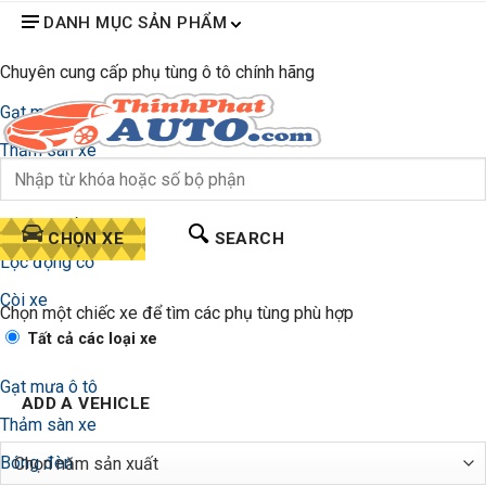
DANH MỤC SẢN PHẨM
Chuyên cung cấp phụ tùng ô tô chính hãng
Gạt mưa ô tô
Thảm sàn xe
Bóng đèn
Lọc gió điều hòa
CHỌN XE
SEARCH
Lọc động cơ
Còi xe
Chọn một chiếc xe để tìm các phụ tùng phù hợp
Tất cả các loại xe
Gạt mưa ô tô
ADD A VEHICLE
Thảm sàn xe
Bóng đèn