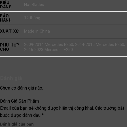
KIỂU
Flat Blades
DÁNG
BẢO
12 tháng
HÀNH
XUẤT XỨ
Made in China
2009-2014 Mercedes E250, 2014-2015 Mercedes E250,
PHÙ HỢP
CHO
2016 2023 Mercedes E250
Đánh giá
Chưa có đánh giá nào.
Đánh Giá Sản Phẩm
Email của bạn sẽ không được hiển thị công khai.
Các trường bắt
buộc được đánh dấu
*
Đánh giá của bạn