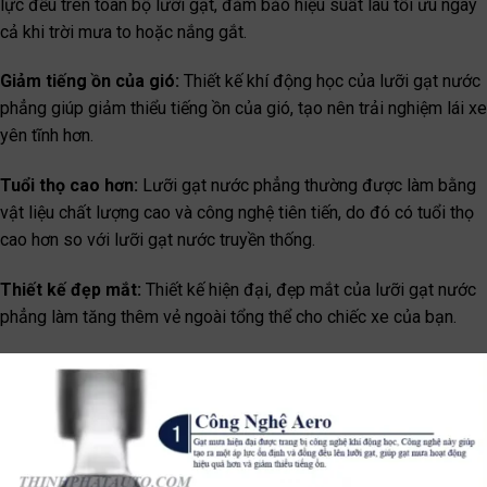
lực đều trên toàn bộ lưỡi gạt, đảm bảo hiệu suất lau tối ưu ngay
cả khi trời mưa to hoặc nắng gắt.
Giảm tiếng ồn của gió:
Thiết kế khí động học của lưỡi gạt nước
phẳng giúp giảm thiểu tiếng ồn của gió, tạo nên trải nghiệm lái xe
yên tĩnh hơn.
Tuổi thọ cao hơn:
Lưỡi gạt nước phẳng thường được làm bằng
vật liệu chất lượng cao và công nghệ tiên tiến, do đó có tuổi thọ
cao hơn so với lưỡi gạt nước truyền thống.
Thiết kế đẹp mắt:
Thiết kế hiện đại, đẹp mắt của lưỡi gạt nước
phẳng làm tăng thêm vẻ ngoài tổng thể cho chiếc xe của bạn.