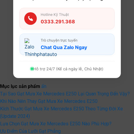
Hotline Kỹ Thuật
0333.291.368
Trò chuyện trực tuyến
Chat Qua Zalo Ngay
Hỗ trợ 24/7 (Kể cả ngày lễ, Chủ Nhật)
Mục lục sản phẩm
ẩn
Tại Sao Gạt Mưa Xe Mercedes E250 Lại Quan Trọng Đến Vậy?
Khi Nào Nên Thay Gạt Mưa Xe Mercedes E250
Kích Thước Gạt Mưa Xe Mercedes E250 Theo Từng Đời Xe
(Update 2024)
Lựa Chọn Gạt Mưa Xe Mercedes E250 Nào Phù Hợp?
Ưu Điểm Của Lưỡi Gạt Phẳng