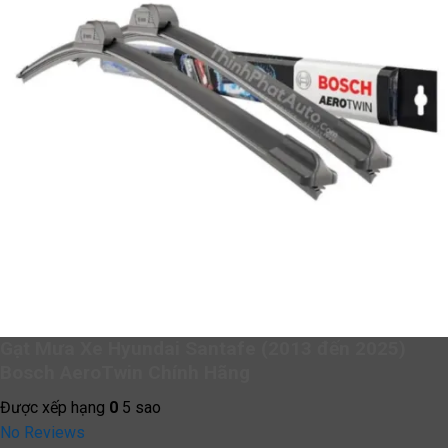
Gạt Mưa Xe Hyundai Santafe (2013 đến 2025)
Bosch AeroTwin Chính Hãng
Được xếp hạng
0
5 sao
No Reviews