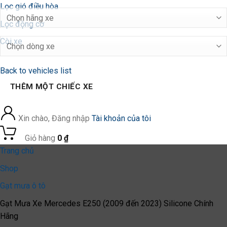
Lọc gió điều hòa
Lọc động cơ
Còi xe
Back to vehicles list
THÊM MỘT CHIẾC XE
Xin chào, Đăng nhập
Tài khoản của tôi
0
Giỏ hàng
0
₫
Trang chủ
Shop
Gạt mưa ô tô
Gạt Mưa Xe Mercedes E250 (2009 đến 2023) Silicone Chính
Hãng