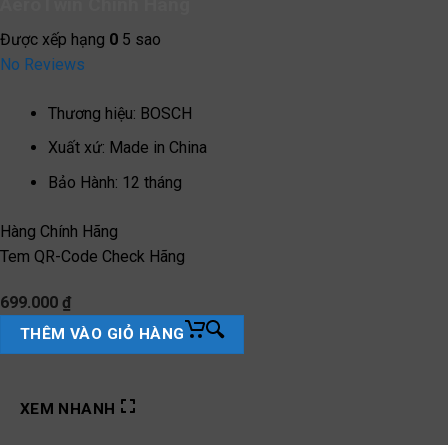
AeroTwin Chính Hãng
Được xếp hạng
0
5 sao
No Reviews
Thương hiệu
:
BOSCH
Xuất xứ
:
Made in China
Bảo Hành
:
12 tháng
Hàng Chính Hãng
Tem QR-Code Check Hãng
699.000
₫
THÊM VÀO GIỎ HÀNG
XEM NHANH