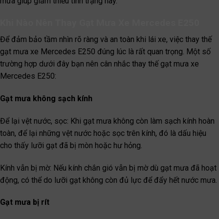
mưa giúp giảm thiểu tình trạng này.
Khi Nào Nên Thay Gạt Mưa Xe Mercedes E250
Để đảm bảo tầm nhìn rõ ràng và an toàn khi lái xe, việc thay thế
gạt mưa xe Mercedes E250 đúng lúc là rất quan trọng. Một số
trường hợp dưới đây bạn nên cân nhắc thay thế gạt mưa xe
Mercedes E250:
Gạt mưa không sạch kính
Để lại vệt nước, sọc: Khi gạt mưa không còn làm sạch kính hoàn
toàn, để lại những vệt nước hoặc sọc trên kính, đó là dấu hiệu
cho thấy lưỡi gạt đã bị mòn hoặc hư hỏng.
Kính vẫn bị mờ: Nếu kính chắn gió vẫn bị mờ dù gạt mưa đã hoạt
động, có thể do lưỡi gạt không còn đủ lực để đẩy hết nước mưa.
Gạt mưa bị rít