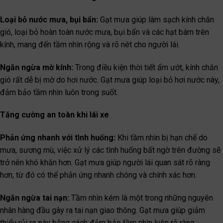
Loại bỏ nước mưa, bụi bẩn:
Gạt mưa giúp làm sạch kính chắn
gió, loại bỏ hoàn toàn nước mưa, bụi bẩn và các hạt bám trên
kính, mang đến tầm nhìn rộng và rõ nét cho người lái.
Ngăn ngừa mờ kính:
Trong điều kiện thời tiết ẩm ướt, kính chắn
gió rất dễ bị mờ do hơi nước. Gạt mưa giúp loại bỏ hơi nước này,
đảm bảo tầm nhìn luôn trong suốt.
Tăng cường an toàn khi lái xe
Phản ứng nhanh với tình huống:
Khi tầm nhìn bị hạn chế do
mưa, sương mù, việc xử lý các tình huống bất ngờ trên đường sẽ
trở nên khó khăn hơn. Gạt mưa giúp người lái quan sát rõ ràng
hơn, từ đó có thể phản ứng nhanh chóng và chính xác hơn.
Ngăn ngừa tai nạn:
Tầm nhìn kém là một trong những nguyên
nhân hàng đầu gây ra tai nạn giao thông. Gạt mưa giúp giảm
thiểu rủi ro này bằng cách đảm bảo tầm nhìn luôn rõ ràng.