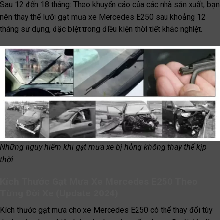
Sau 12 đến 18 tháng: Theo khuyến cáo của các nhà sản xuất, bạn
nên thay thế lưỡi gạt mưa xe Mercedes E250 sau khoảng 12
tháng sử dụng, đặc biệt trong điều kiện thời tiết khắc nghiệt.
Những nguy hiểm khi gạt mưa xe bị hỏng không thay thế kịp
thời
Kích Thước Gạt Mưa Xe Mercedes E250 Theo
Từng Đời Xe (Update 2024)
Kích thước gạt mưa cho xe Mercedes E250 có thể thay đổi tùy