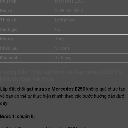
Phù hợp
Mercedes E250
Đời xe
2009 đến 2023
Thiết kế
Lưỡi phẳng
Cánh gió
Có
Khung
Thép
Chất liệu
Silicone
Bảo hành
12 tháng
Hướng Dẫn Thay Gạt Mưa Xe Mercedes E250 Tại
Nhà Chỉ Mất Vài Phút
Lắp đặt chổi
gạt mưa xe Mercedes E250
không quá phức tạp
và bạn có thể tự thực hiện nhanh theo các bước hướng dẫn dưới
đây:
Bước 1: chuẩn bị