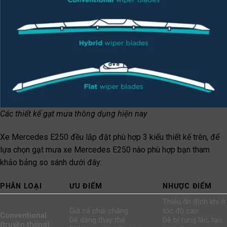
Các thiết kế gạt mưa thông dụng hiện nay
Xe Mercedes E250 đều lắp đặt phù hợp 3 kiểu thiết kế trên, để
lựa chọn gạt mưa xe Mercedes E250 nào phù hợp bạn tham
khảo bảng so sánh dưới đây:
PHÂN LOẠI
ƯU ĐIỂM
NHƯỢC ĐIỂM
Thiếu ổn định khi ở
Giá cả phải chăng
tốc độ cao
Conventional
Dễ dàng thay thế
Dễ bị rung lắc, tạo
(truyền thống)