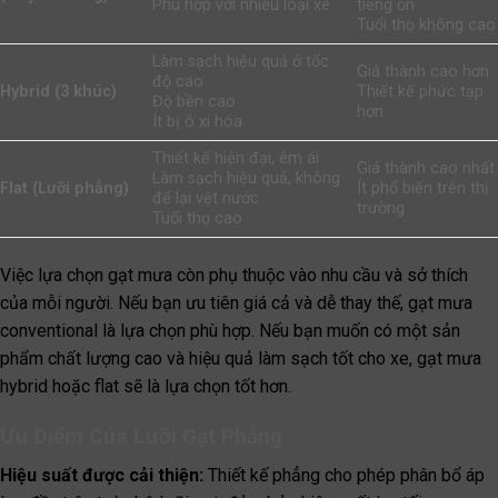
Phù hợp với nhiều loại xe
tiếng ồn
Tuổi thọ không cao
Làm sạch hiệu quả ở tốc
Giá thành cao hơn
độ cao
Hybrid (3 khúc)
Thiết kế phức tạp
Độ bền cao
hơn
Ít bị ô xi hóa
Thiết kế hiện đại, êm ái
Giá thành cao nhất
Làm sạch hiệu quả, không
Flat (Lưỡi phẳng)
Ít phổ biến trên thị
để lại vệt nước
trường
Tuổi thọ cao
Việc lựa chọn gạt mưa còn phụ thuộc vào nhu cầu và sở thích
của mỗi người. Nếu bạn ưu tiên giá cả và dễ thay thế, gạt mưa
conventional là lựa chọn phù hợp. Nếu bạn muốn có một sản
phẩm chất lượng cao và hiệu quả làm sạch tốt cho xe, gạt mưa
hybrid hoặc flat sẽ là lựa chọn tốt hơn.
Ưu Điểm Của Lưỡi Gạt Phẳng
Hiệu suất được cải thiện:
Thiết kế phẳng cho phép phân bổ áp