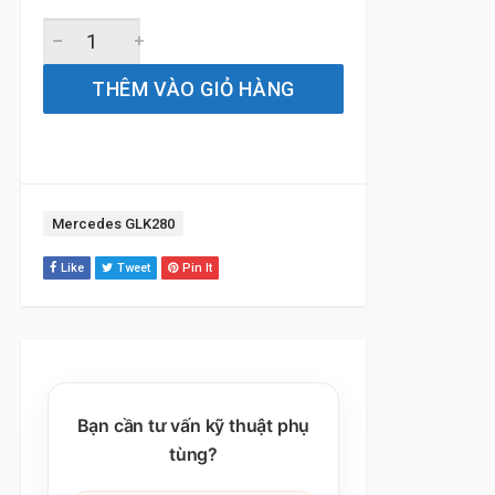
Gạt Mưa Xe Mercedes GLK280 (2008 đến 2015) Silicone C
THÊM VÀO GIỎ HÀNG
Tag:
Mercedes GLK280
Like
Tweet
Pin It
Bạn cần tư vấn kỹ thuật phụ
tùng?