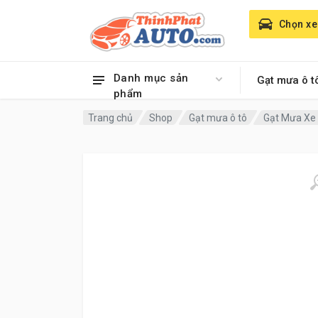
Chọn xe
Danh mục sản
Gạt mưa ô t
phẩm
Trang chủ
Shop
Gạt mưa ô tô
Gạt Mưa Xe 