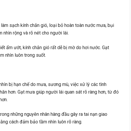
làm sạch kính chắn gió, loại bỏ hoàn toàn nước mưa, bụi
 nhìn rộng và rõ nét cho người lái.
tiết ẩm ướt, kính chắn gió rất dễ bị mờ do hơi nước. Gạt
m nhìn luôn trong suốt.
hìn bị hạn chế do mưa, sương mù, việc xử lý các tình
ăn hơn. Gạt mưa giúp người lái quan sát rõ ràng hơn, từ đó
hơn.
rong những nguyên nhân hàng đầu gây ra tai nạn giao
 bằng cách đảm bảo tầm nhìn luôn rõ ràng.