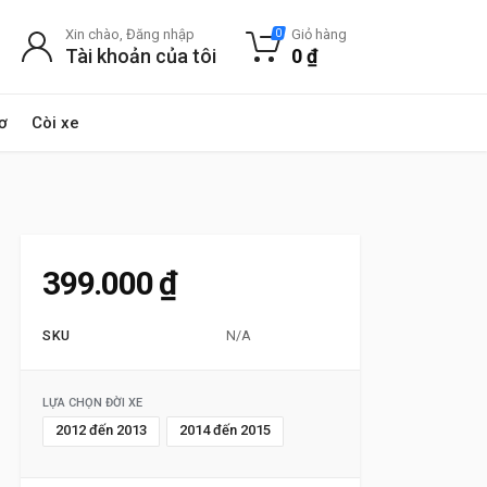
Xin chào, Đăng nhập
Giỏ hàng
0
Tài khoản của tôi
0
₫
ơ
Còi xe
399.000
₫
SKU
N/A
LỰA CHỌN ĐỜI XE
2012 đến 2013
2014 đến 2015