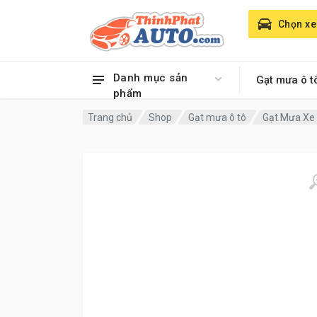
Chọn xe
Danh mục sản
Gạt mưa ô t
phẩm
Trang chủ
Shop
Gạt mưa ô tô
Gạt Mưa Xe 