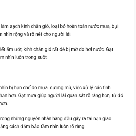
làm sạch kính chắn gió, loại bỏ hoàn toàn nước mưa, bụi
 nhìn rộng và rõ nét cho người lái.
tiết ẩm ướt, kính chắn gió rất dễ bị mờ do hơi nước. Gạt
m nhìn luôn trong suốt.
hìn bị hạn chế do mưa, sương mù, việc xử lý các tình
ăn hơn. Gạt mưa giúp người lái quan sát rõ ràng hơn, từ đó
hơn.
rong những nguyên nhân hàng đầu gây ra tai nạn giao
 bằng cách đảm bảo tầm nhìn luôn rõ ràng.