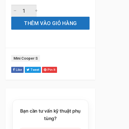
Gạt Mưa Xe Mini Cooper S / ONE / Convertible (2012 đến 
THÊM VÀO GIỎ HÀNG
Tag:
Mini Cooper S
Like
Tweet
Pin It
Bạn cần tư vấn kỹ thuật phụ
tùng?