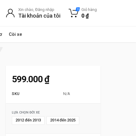
Xin chào, Đăng nhập
Giỏ hàng
0
Tài khoản của tôi
0
₫
ơ
Còi xe
599.000
₫
SKU
N/A
LỰA CHỌN ĐỜI XE
2012 đến 2013
2014 đến 2025