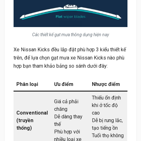
Các thiết kế gạt mưa thông dụng hiện nay
Xe Nissan Kicks đều lắp đặt phù hợp 3 kiểu thiết kế
trên, để lựa chọn gạt mưa xe Nissan Kicks nào phù
hợp bạn tham khảo bảng so sánh dưới đây:
Phân loại
Ưu điểm
Nhược điểm
Thiếu ổn định
Giá cả phải
khi ở tốc độ
chăng
Conventional
cao
Dễ dàng thay
(truyền
Dễ bị rung lắc,
thế
thống)
tạo tiếng ồn
Phù hợp với
Tuổi thọ không
nhiều loại xe