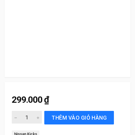
299.000
₫
Gạt Mưa Xe Nissan Kicks (2022 đến 2025) Silicone Chính
THÊM VÀO GIỎ HÀNG
Tag:
Nissan Kicks