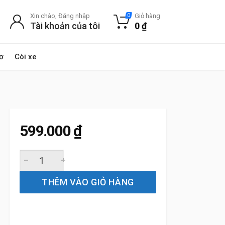
Xin chào, Đăng nhập
Giỏ hàng
0
Tài khoản của tôi
0
₫
ơ
Còi xe
599.000
₫
Gạt Mưa Xe Porsche 718 (2016 đến 2025) Silicone Chính 
THÊM VÀO GIỎ HÀNG