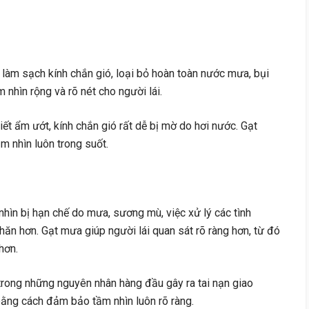
làm sạch kính chắn gió, loại bỏ hoàn toàn nước mưa, bụi
 nhìn rộng và rõ nét cho người lái.
tiết ẩm ướt, kính chắn gió rất dễ bị mờ do hơi nước. Gạt
m nhìn luôn trong suốt.
hìn bị hạn chế do mưa, sương mù, việc xử lý các tình
ăn hơn. Gạt mưa giúp người lái quan sát rõ ràng hơn, từ đó
hơn.
rong những nguyên nhân hàng đầu gây ra tai nạn giao
 bằng cách đảm bảo tầm nhìn luôn rõ ràng.