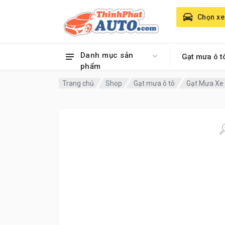
Chọn xe
Danh mục sản
Gạt mưa ô t
phẩm
Trang chủ
Shop
Gạt mưa ô tô
Gạt Mưa Xe 