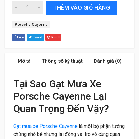
Gạt Mưa Xe Porsche Cayenne (2007 đến 2016) Silicone C
THÊM VÀO GIỎ HÀNG
Tag:
Porsche Cayenne
Like
Tweet
Pin It
Mô tả
Thông số kỹ thuật
Đánh giá (0)
Tại Sao Gạt Mưa Xe
Porsche Cayenne Lại
Quan Trọng Đến Vậy?
Gạt mưa xe Porsche Cayenne
là một bộ phận tưởng
chừng nhỏ bé nhưng lại đóng vai trò vô cùng quan