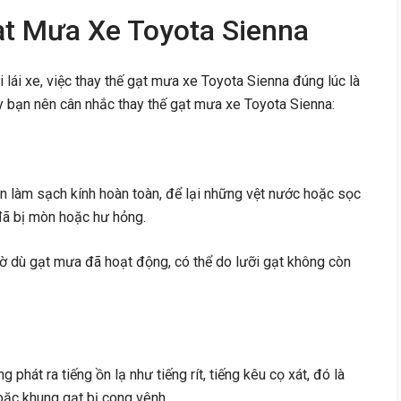
ạt Mưa Xe Toyota Sienna
 lái xe, việc thay thế gạt mưa xe Toyota Sienna đúng lúc là
y bạn nên cân nhắc thay thế gạt mưa xe Toyota Sienna:
òn làm sạch kính hoàn toàn, để lại những vệt nước hoặc sọc
 đã bị mòn hoặc hư hỏng.
mờ dù gạt mưa đã hoạt động, có thể do lưỡi gạt không còn
g phát ra tiếng ồn lạ như tiếng rít, tiếng kêu cọ xát, đó là
hoặc khung gạt bị cong vênh.