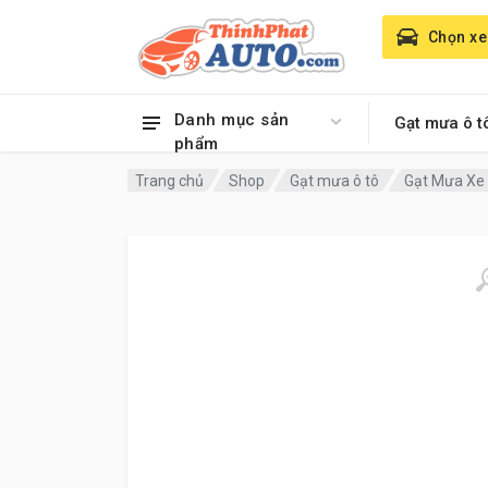
Chọn xe
Danh mục sản
Gạt mưa ô t
phẩm
Trang chủ
Shop
Gạt mưa ô tô
Gạt Mưa Xe 