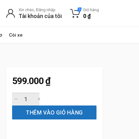
Xin chào, Đăng nhập
Giỏ hàng
0
Tài khoản của tôi
0
₫
ơ
Còi xe
599.000
₫
Gạt Mưa Xe Toyota Sienna (2011 đến 2022) Silicone Chín
THÊM VÀO GIỎ HÀNG