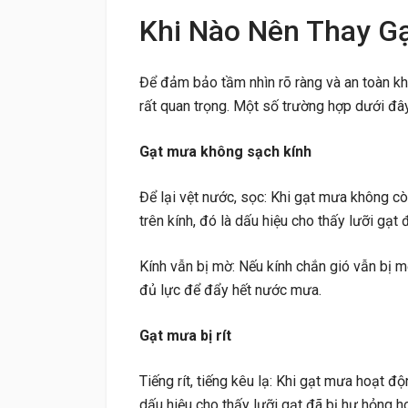
Khi Nào Nên Thay G
Để đảm bảo tầm nhìn rõ ràng và an toàn khi
rất quan trọng. Một số trường hợp dưới đâ
Gạt mưa không sạch kính
Để lại vệt nước, sọc: Khi gạt mưa không c
trên kính, đó là dấu hiệu cho thấy lưỡi gạt
Kính vẫn bị mờ: Nếu kính chắn gió vẫn bị 
đủ lực để đẩy hết nước mưa.
Gạt mưa bị rít
Tiếng rít, tiếng kêu lạ: Khi gạt mưa hoạt độn
dấu hiệu cho thấy lưỡi gạt đã bị hư hỏng 