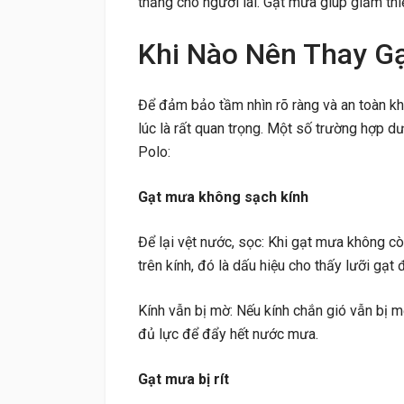
thẳng cho người lái. Gạt mưa giúp giảm thiể
Khi Nào Nên Thay G
Để đảm bảo tầm nhìn rõ ràng và an toàn kh
lúc là rất quan trọng. Một số trường hợp 
Polo:
Gạt mưa không sạch kính
Để lại vệt nước, sọc: Khi gạt mưa không c
trên kính, đó là dấu hiệu cho thấy lưỡi gạt
Kính vẫn bị mờ: Nếu kính chắn gió vẫn bị 
đủ lực để đẩy hết nước mưa.
Gạt mưa bị rít