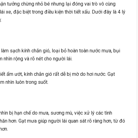
ận tưởng chừng nhỏ bé nhưng lại đóng vai trò vô cùng
i xe, đặc biệt trong điều kiện thời tiết xấu. Dưới đây là 4 lý
:
làm sạch kính chắn gió, loại bỏ hoàn toàn nước mưa, bụi
 nhìn rộng và rõ nét cho người lái.
tiết ẩm ướt, kính chắn gió rất dễ bị mờ do hơi nước. Gạt
m nhìn luôn trong suốt.
hìn bị hạn chế do mưa, sương mù, việc xử lý các tình
ăn hơn. Gạt mưa giúp người lái quan sát rõ ràng hơn, từ đó
hơn.