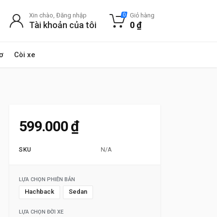
Xin chào, Đăng nhập
Giỏ hàng
0
Tài khoản của tôi
0
₫
ơ
Còi xe
599.000
₫
SKU
N/A
LỰA CHỌN PHIÊN BẢN
Hachback
Sedan
LỰA CHỌN ĐỜI XE