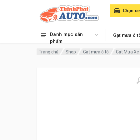
Chọn xe
Danh mục sản
Gạt mưa ô t
phẩm
Trang chủ
Shop
Gạt mưa ô tô
Gạt Mưa Xe 