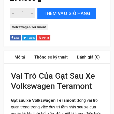
Gạt Sau Xe Volkswagen Teramont (2021 đến 2024) Silico
THÊM VÀO GIỎ HÀNG
Tag:
Volkswagen Teramont
Like
Tweet
Pin It
Mô tả
Thông số kỹ thuật
Đánh giá (0)
Vai Trò Của Gạt Sau Xe
Volkswagen Teramont
Gạt sau xe Volkswagen Teramont
đóng vai trò
quan trọng trong việc duy trì tầm nhìn sau xe của
người lái khi thời tiết xấu, đặc biệt là trong điều kiện