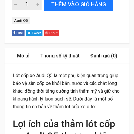
Lót Cốp Xe Audi Q5 (2017 đến 2026) Thương Hiệu 3W Cao
THÊM VÀO GIỎ HÀNG
Tag:
Audi Q5
Like
Tweet
Pin It
Mô tả
Thông số kỹ thuật
Đánh giá (0)
Lót cốp xe Audi Q5 là một phụ kiện quan trọng giúp
bảo vệ sàn cốp xe khỏi bẩn, nước và các chất lỏng
khác, đồng thời tăng cường tính thẩm mỹ và giữ cho
khoang hành lý luôn sạch sẽ. Dưới đây là một số
thông tin cơ bản về thảm lót cốp xe ô tô:
Lợi ích của thảm lót cốp