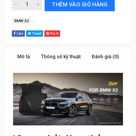
Thảm Sàn Xe BMW X2 (2018 đến 2025) Thương hiệu 3W C
THÊM VÀO GIỎ HÀNG
Tag:
BMW X2
Like
Tweet
Pin It
Mô tả
Thông số kỹ thuật
Đánh giá (0)