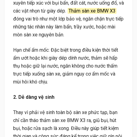
xuyên tiếp xúc với bụi bẩn, đất cát, nước uống đổ, và
các vật nhọn từ giày dép.
Thảm sàn xe BMW X3
đóng vai trò như một lớp bảo vệ, ngăn chặn trực tiếp
những tác nhân này làm bẩn, trầy xước, hoặc mài
mòn sàn xe nguyên bản.
Hạn chế ẩm mốc: Đặc biệt trong điều kiện thời tiết
ẩm ướt hoặc khi giày dép dính nước, thảm sẽ hấp
thụ hoặc giữ lại nước, ngăn không cho nước thấm
trực tiếp xuống sàn xe, giảm nguy cơ ẩm mốc và
mùi hôi khó chịu.
2. Dễ dàng vệ sinh
Thay vì phải vệ sinh toàn bộ sàn xe phức tạp, bạn
chỉ cần tháo thảm sàn xe BMW X3 ra, giũ bụi, hút
bụi, hoặc rửa sạch là xong. Điều này giúp tiết kiệm
thời gian và công sức đáng kể trong việc giữ gìn nội