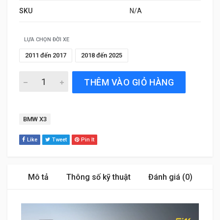
SKU
N/A
LỰA CHỌN ĐỜI XE
2011 đến 2017
2018 đến 2025
Thảm Sàn Xe BMW X3 (2011 đến 2025) Thương hiệu 3W C
THÊM VÀO GIỎ HÀNG
Tag:
BMW X3
Like
Tweet
Pin It
Mô tả
Thông số kỹ thuật
Đánh giá (0)