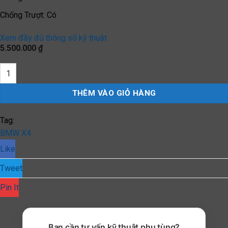
Chống Trượt
:
Có
Xem đầy đủ thông số kỹ thuật
5.500.000
₫
Thảm Sàn Xe BMW X4 (2018 đến 2025) Thương hiệu 3W Chính Hãn
THÊM VÀO GIỎ HÀNG
Tag:
BMW X4
Like
Tweet
Pin It
Bạn cần tư vấn kỹ thuật phụ tùng?