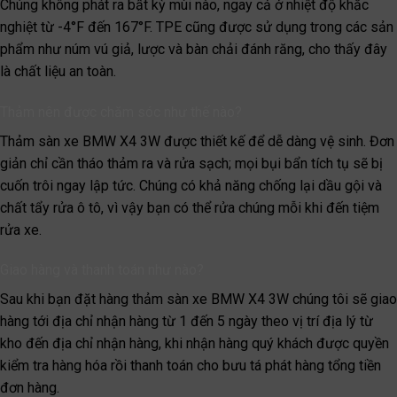
Chúng không phát ra bất kỳ mùi nào, ngay cả ở nhiệt độ khắc
nghiệt từ -4°F đến 167°F. TPE cũng được sử dụng trong các sản
phẩm như núm vú giả, lược và bàn chải đánh răng, cho thấy đây
là chất liệu an toàn.
Thảm nên được chăm sóc như thế nào?
Thảm sàn xe BMW X4 3W được thiết kế để dễ dàng vệ sinh. Đơn
giản chỉ cần tháo thảm ra và rửa sạch; mọi bụi bẩn tích tụ sẽ bị
cuốn trôi ngay lập tức. Chúng có khả năng chống lại dầu gội và
chất tẩy rửa ô tô, vì vậy bạn có thể rửa chúng mỗi khi đến tiệm
rửa xe.
Giao hàng và thanh toán như nào?
Sau khi bạn đặt hàng thảm sàn xe BMW X4 3W chúng tôi sẽ giao
hàng tới địa chỉ nhận hàng từ 1 đến 5 ngày theo vị trí địa lý từ
kho đến địa chỉ nhận hàng, khi nhận hàng quý khách được quyền
kiểm tra hàng hóa rồi thanh toán cho bưu tá phát hàng tổng tiền
đơn hàng.