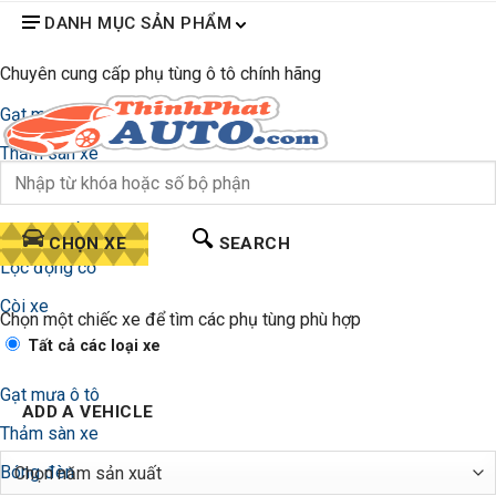
DANH MỤC SẢN PHẨM
Chuyên cung cấp phụ tùng ô tô chính hãng
Gạt mưa ô tô
Thảm sàn xe
Bóng đèn
Lọc gió điều hòa
CHỌN XE
SEARCH
Lọc động cơ
Còi xe
Chọn một chiếc xe để tìm các phụ tùng phù hợp
Tất cả các loại xe
Gạt mưa ô tô
ADD A VEHICLE
Thảm sàn xe
Bóng đèn