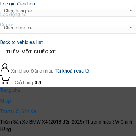
Lọc gió điều hòa
Lọc động cơ
Còi xe
Back to vehicles list
THÊM MỘT CHIẾC XE
Xin chào, Đăng nhập
Tài khoản của tôi
0
Giỏ hàng
0
₫
Trang chủ
Shop
Thảm Lót Sàn Xe
Thảm Sàn Xe BMW X4 (2018 đến 2025) Thương hiệu 3W Chính
Hãng