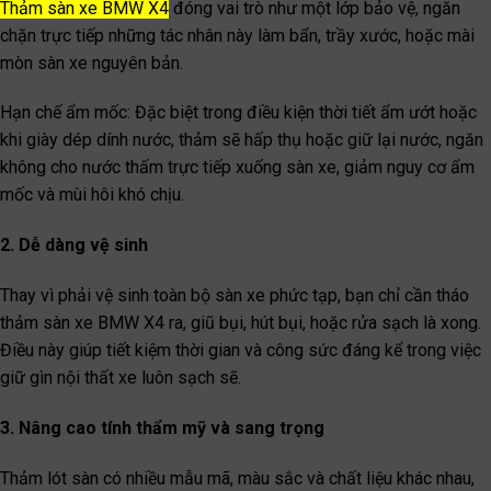
Thảm sàn xe BMW X4
đóng vai trò như một lớp bảo vệ, ngăn
chặn trực tiếp những tác nhân này làm bẩn, trầy xước, hoặc mài
mòn sàn xe nguyên bản.
Hạn chế ẩm mốc: Đặc biệt trong điều kiện thời tiết ẩm ướt hoặc
khi giày dép dính nước, thảm sẽ hấp thụ hoặc giữ lại nước, ngăn
không cho nước thấm trực tiếp xuống sàn xe, giảm nguy cơ ẩm
mốc và mùi hôi khó chịu.
2. Dễ dàng vệ sinh
Thay vì phải vệ sinh toàn bộ sàn xe phức tạp, bạn chỉ cần tháo
thảm sàn xe BMW X4 ra, giũ bụi, hút bụi, hoặc rửa sạch là xong.
Điều này giúp tiết kiệm thời gian và công sức đáng kể trong việc
giữ gìn nội thất xe luôn sạch sẽ.
3. Nâng cao tính thẩm mỹ và sang trọng
Thảm lót sàn có nhiều mẫu mã, màu sắc và chất liệu khác nhau,