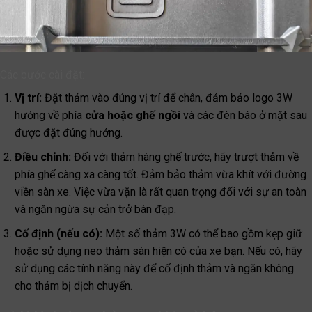
Các bước cài đặt:
Vị trí:
Đặt thảm vào đúng vị trí để chân, đảm bảo logo 3W
hướng về phía
cửa hoặc ghế ngồi
và các đèn báo ở mặt sau
được đặt đúng hướng.
Điều chỉnh:
Đối với thảm hàng ghế trước, hãy trượt thảm về
phía ghế càng xa càng tốt. Đảm bảo thảm vừa khít với đường
viền sàn xe. Việc vừa vặn là rất quan trọng đối với sự an toàn
và ngăn ngừa sự cản trở bàn đạp.
Cố định (nếu có):
Một số thảm 3W có thể bao gồm kẹp giữ
hoặc sử dụng neo thảm sàn hiện có của xe bạn. Nếu có, hãy
sử dụng các tính năng này để cố định thảm và ngăn không
cho thảm bị dịch chuyển.