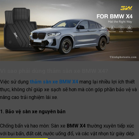
Vì sao phải dùng thảm sàn xe BMW X4?
Việc sử dụng
thảm sàn xe BMW X4
mang lại nhiều lợi ích thiết
thực, không chỉ giúp xe sạch sẽ hơn mà còn góp phần bảo vệ và
nâng cao trải nghiệm lái xe.
1. Bảo vệ sàn xe nguyên bản
Chống bẩn và hao mòn: Sàn xe
BMW X4
thường xuyên tiếp xúc
với bụi bẩn, đất cát, nước uống đổ, và các vật nhọn từ giày dép.