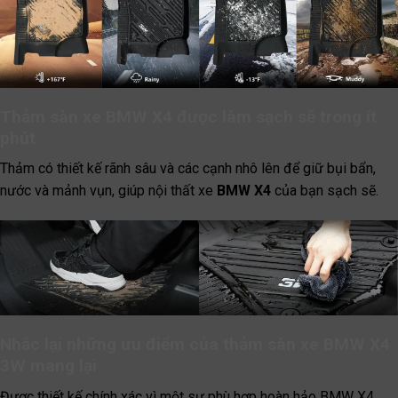
Thảm sàn xe BMW X4 được làm sạch sẽ trong ít
phút
Thảm có thiết kế rãnh sâu và các cạnh nhô lên để giữ bụi bẩn,
nước và mảnh vụn, giúp nội thất xe
BMW X4
của bạn sạch sẽ.
Nhắc lại những ưu điểm của thảm sàn xe BMW X4
3W mang lại
Được thiết kế chính xác vì một sự phù hợp hoàn hảo BMW X4