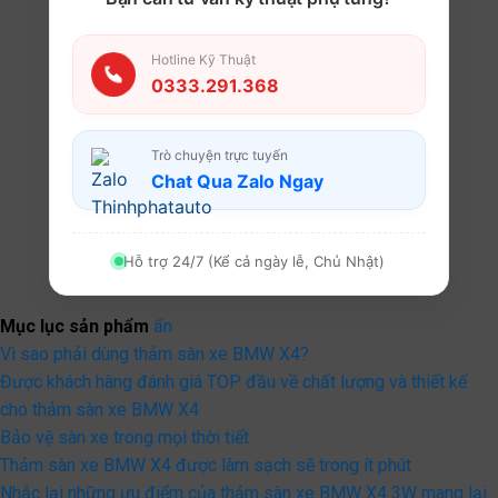
Hotline Kỹ Thuật
0333.291.368
Trò chuyện trực tuyến
Chat Qua Zalo Ngay
Hỗ trợ 24/7 (Kể cả ngày lễ, Chủ Nhật)
Mục lục sản phẩm
ẩn
Vì sao phải dùng thảm sàn xe BMW X4?
Được khách hàng đánh giá TOP đầu về chất lượng và thiết kế
cho thảm sàn xe BMW X4
Bảo vệ sàn xe trong mọi thời tiết
Thảm sàn xe BMW X4 được làm sạch sẽ trong ít phút
Nhắc lại những ưu điểm của thảm sàn xe BMW X4 3W mang lại