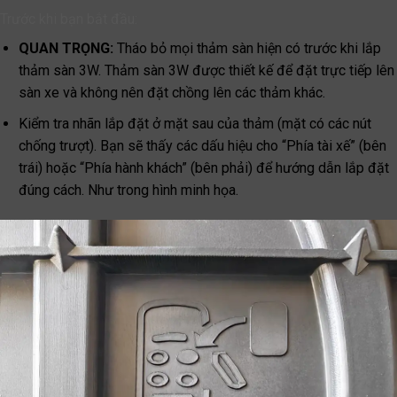
Trước khi bạn bắt đầu:
QUAN TRỌNG:
Tháo bỏ mọi thảm sàn hiện có trước khi lắp
thảm sàn 3W. Thảm sàn 3W được thiết kế để đặt trực tiếp lên
sàn xe và không nên đặt chồng lên các thảm khác.
Kiểm tra nhãn lắp đặt ở mặt sau của thảm (mặt có các nút
chống trượt). Bạn sẽ thấy các dấu hiệu cho “Phía tài xế” (bên
trái) hoặc “Phía hành khách” (bên phải) để hướng dẫn lắp đặt
đúng cách. Như trong hình minh họa.