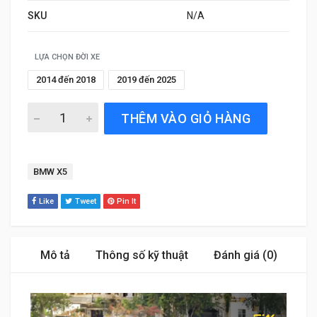
SKU
N/A
LỰA CHỌN ĐỜI XE
2014 đến 2018
2019 đến 2025
Thảm Sàn Xe BMW X5 (2014 đến 2025) Thương hiệu 3W C
THÊM VÀO GIỎ HÀNG
Tag:
BMW X5
Like
Tweet
Pin It
Mô tả
Thông số kỹ thuật
Đánh giá (0)