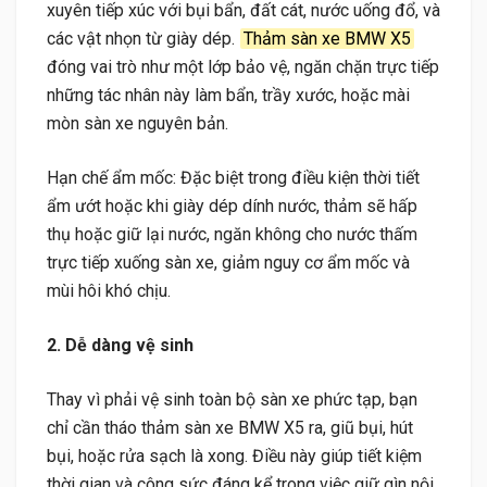
xuyên tiếp xúc với bụi bẩn, đất cát, nước uống đổ, và
các vật nhọn từ giày dép.
Thảm sàn xe BMW X5
đóng vai trò như một lớp bảo vệ, ngăn chặn trực tiếp
những tác nhân này làm bẩn, trầy xước, hoặc mài
mòn sàn xe nguyên bản.
Hạn chế ẩm mốc: Đặc biệt trong điều kiện thời tiết
ẩm ướt hoặc khi giày dép dính nước, thảm sẽ hấp
thụ hoặc giữ lại nước, ngăn không cho nước thấm
trực tiếp xuống sàn xe, giảm nguy cơ ẩm mốc và
mùi hôi khó chịu.
2. Dễ dàng vệ sinh
Thay vì phải vệ sinh toàn bộ sàn xe phức tạp, bạn
chỉ cần tháo thảm sàn xe BMW X5 ra, giũ bụi, hút
bụi, hoặc rửa sạch là xong. Điều này giúp tiết kiệm
thời gian và công sức đáng kể trong việc giữ gìn nội