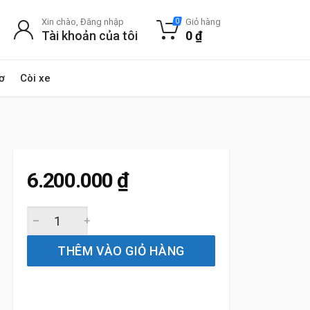
Xin chào, Đăng nhập
Giỏ hàng
0
Tài khoản của tôi
0
₫
ơ
Còi xe
6.200.000
₫
Thảm Sàn Xe Ford F150 (2015 đến 2025) Thương hiệu 3W
THÊM VÀO GIỎ HÀNG