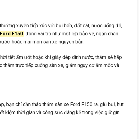
thường xuyên tiếp xúc với bụi bẩn, đất cát, nước uống đổ,
Ford F150
đóng vai trò như một lớp bảo vệ, ngăn chặn
y xước, hoặc mài mòn sàn xe nguyên bản.
hời tiết ẩm ướt hoặc khi giày dép dính nước, thảm sẽ hấp
ớc thấm trực tiếp xuống sàn xe, giảm nguy cơ ẩm mốc và
ạp, bạn chỉ cần tháo thảm sàn xe Ford F150 ra, giũ bụi, hút
iết kiệm thời gian và công sức đáng kể trong việc giữ gìn
g