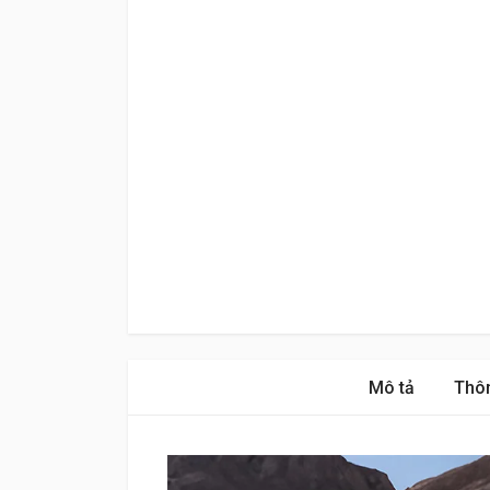
Mô tả
Thôn