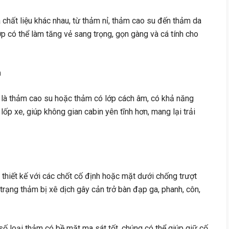
chất liệu khác nhau, từ thảm nỉ, thảm cao su đến thảm da
p có thể làm tăng vẻ sang trọng, gọn gàng và cá tính cho
m
t là thảm cao su hoặc thảm có lớp cách âm, có khả năng
ốp xe, giúp không gian cabin yên tĩnh hơn, mang lại trải
hiết kế với các chốt cố định hoặc mặt dưới chống trượt
 trạng thảm bị xê dịch gây cản trở bàn đạp ga, phanh, côn,
số loại thảm có bề mặt ma sát tốt, chúng có thể giúp giữ cố