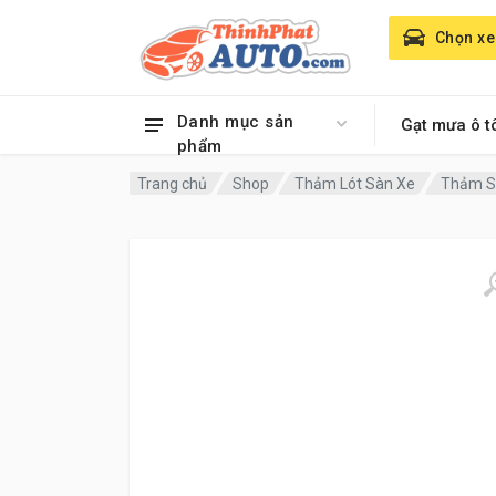
Chọn xe
Danh mục sản
Gạt mưa ô t
phẩm
Trang chủ
Shop
Thảm Lót Sàn Xe
Thảm Sà