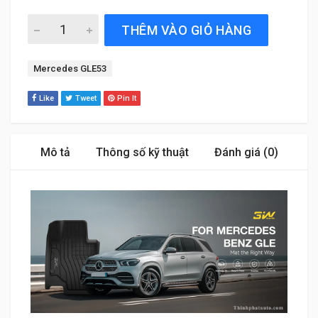
Thảm Sàn Xe Mercedes GLE53 (2021 đến 2025) Thương h
THÊM VÀO GIỎ HÀNG
Tag:
Mercedes GLE53
Like
Tweet
Pin It
Mô tả
Thông số kỹ thuật
Đánh giá (0)