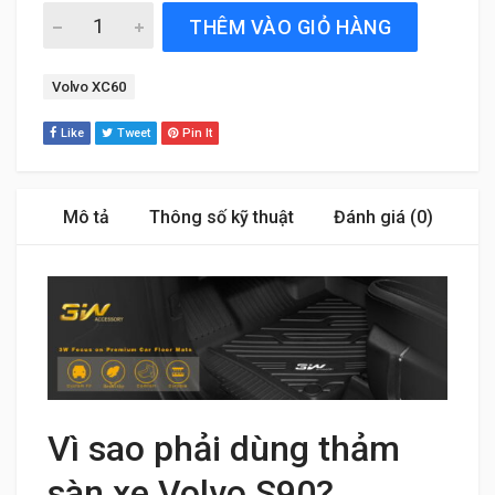
Thảm Sàn Xe Volvo S90 (2020 đến 2025) Thương hiệu 3W
THÊM VÀO GIỎ HÀNG
Tag:
Volvo XC60
Like
Tweet
Pin It
Mô tả
Thông số kỹ thuật
Đánh giá (0)
Vì sao phải dùng thảm
sàn xe Volvo S90?