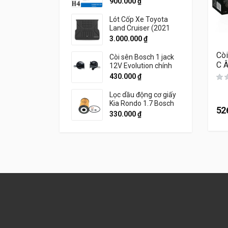
900.000
₫
Lót Cốp Xe Toyota
Land Cruiser (2021
đến 2026) Thương
3.000.000
₫
Hiệu 3W Chính Hãng
Cò
Còi sên Bosch 1 jack
C 
12V Evolution chính
hãng
430.000
₫
Lọc dầu động cơ giấy
Kia Rondo 1.7 Bosch
52
330.000
₫