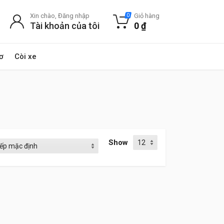
Xin chào, Đăng nhập
Giỏ hàng
0
Tài khoản của tôi
0
₫
ơ
Còi xe
Show