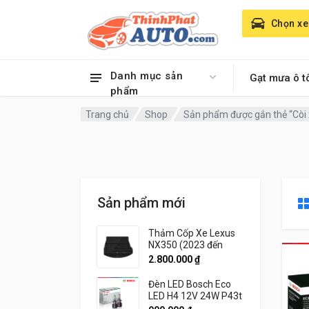
Chọn xe
Danh mục sản
Gạt mưa ô t
phẩm
Trang chủ
Shop
Sản phẩm được gắn thẻ “Còi x
Sản phẩm mới
Thảm Cốp Xe Lexus
NX350 (2023 đến
2026) Thương hiệu
2.800.000
₫
3W Chính Hãng
Đèn LED Bosch Eco
LED H4 12V 24W P43t