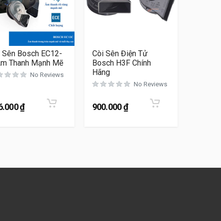
i Sên Bosch EC12-
Còi Sên Điện Tử
Âm Thanh Mạnh Mẽ
Bosch H3F Chính
Hãng
No Reviews
No Reviews
6.000
₫
900.000
₫