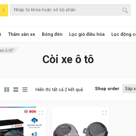
ô
Thảm sàn xe
Bóng đèn
Lọc gió điều hòa
Lọc động c
e ô tô”
Còi xe ô tô
Shop order
Hiển thị tất cả 2 kết quả