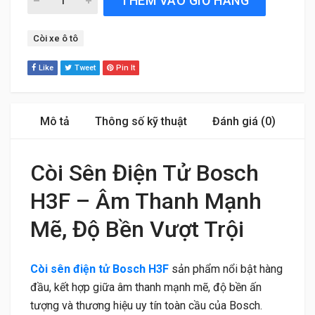
THÊM VÀO GIỎ HÀNG
Tag:
Còi xe ô tô
Like
Tweet
Pin It
Mô tả
Thông số kỹ thuật
Đánh giá (0)
Còi Sên Điện Tử Bosch
H3F – Âm Thanh Mạnh
Mẽ, Độ Bền Vượt Trội
Còi sên điện tử Bosch H3F
sản phẩm nổi bật hàng
đầu, kết hợp giữa âm thanh mạnh mẽ, độ bền ấn
tượng và thương hiệu uy tín toàn cầu của Bosch.