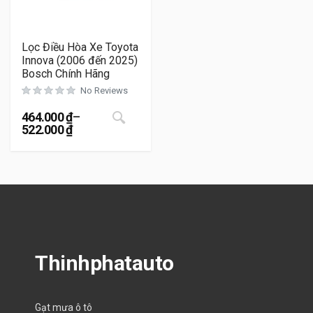
Lọc Điều Hòa Xe Toyota
Innova (2006 đến 2025)
Bosch Chính Hãng
No Reviews
Sản phẩm này có nhiều biến thể. Cá
464.000
₫
–
522.000
₫
Khoảng giá: từ 464.000 ₫ đến 522.000 ₫
Thinhphatauto
Gạt mưa ô tô