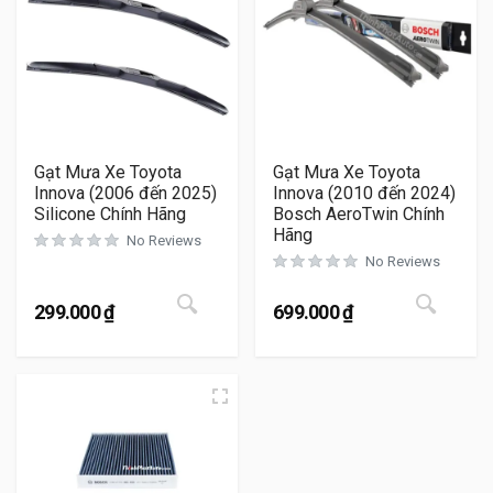
Gạt Mưa Xe Toyota
Gạt Mưa Xe Toyota
Innova (2006 đến 2025)
Innova (2010 đến 2024)
Silicone Chính Hãng
Bosch AeroTwin Chính
Hãng
No Reviews
No Reviews
Sản phẩm này có nhiều biến thể. Cá
Sản 
299.000
₫
699.000
₫