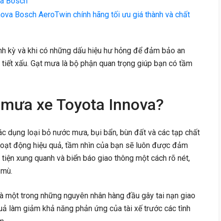
va Bosch
ova Bosch AeroTwin chính hãng tối ưu giá thành và chất
nh kỳ và khi có những dấu hiệu hư hỏng để đảm bảo an
hời tiết xấu. Gạt mưa là bộ phận quan trọng giúp bạn có tầm
t mưa xe Toyota Innova?
c dụng loại bỏ nước mưa, bụi bẩn, bùn đất và các tạp chất
hoạt động hiệu quả, tầm nhìn của bạn sẽ luôn được đảm
tiện xung quanh và biển báo giao thông một cách rõ nét,
 mù.
là một trong những nguyên nhân hàng đầu gây tai nạn giao
ả làm giảm khả năng phản ứng của tài xế trước các tình