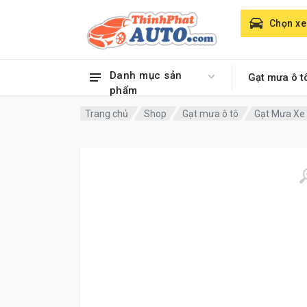
Chọn xe
Danh mục sản
Gạt mưa ô t
phẩm
Trang chủ
Shop
Gạt mưa ô tô
Gạt Mưa Xe 