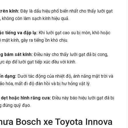
rên kính:
Đây là dấu hiệu phổ biến nhất cho thấy lưỡi gạt
 không còn làm sạch kính hiệu quả.
ặc tiếng va đập lạ:
Khi lưỡi gạt cao su bị mòn, khô hoặc
mặt kính, gây ra tiếng ồn khó chịu.
ng bám sát kính:
Điều này cho thấy lưỡi gạt đã bị cong,
ực ép để lưỡi gạt tiếp xúc đều với kính.
ến dạng:
Dưới tác động của nhiệt độ, ánh nắng mặt trời và
ão hóa, mất đi độ đàn hồi và bị hư hỏng vật lý.
 dẹt hoặc hình răng cưa:
Điều này báo hiệu lưỡi gạt đã bị
g đúng quỹ đạo.
mưa Bosch xe Toyota Innova