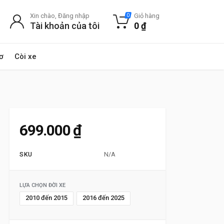
Xin chào, Đăng nhập
Giỏ hàng
0
Tài khoản của tôi
0
₫
ơ
Còi xe
699.000
₫
SKU
N/A
LỰA CHỌN ĐỜI XE
2010 đến 2015
2016 đến 2025