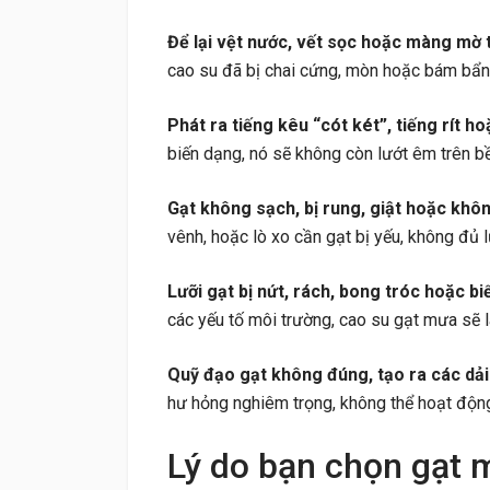
Để lại vệt nước, vết sọc hoặc màng mờ t
cao su đã bị chai cứng, mòn hoặc bám bẩn,
Phát ra tiếng kêu “cót két”, tiếng rít ho
biến dạng, nó sẽ không còn lướt êm trên bề 
Gạt không sạch, bị rung, giật hoặc khô
vênh, hoặc lò xo cần gạt bị yếu, không đủ l
Lưỡi gạt bị nứt, rách, bong tróc hoặc bi
các yếu tố môi trường, cao su gạt mưa sẽ l
Quỹ đạo gạt không đúng, tạo ra các dải
hư hỏng nghiêm trọng, không thể hoạt độn
Lý do bạn chọn gạt 