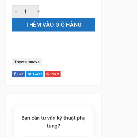
Gạt Mưa Xe Toyota Innova (2010 đến 2024) Bosch AeroTw
THÊM VÀO GIỎ HÀNG
Tag:
Toyota Innova
Like
Tweet
Pin It
Bạn cần tư vấn kỹ thuật phụ
tùng?