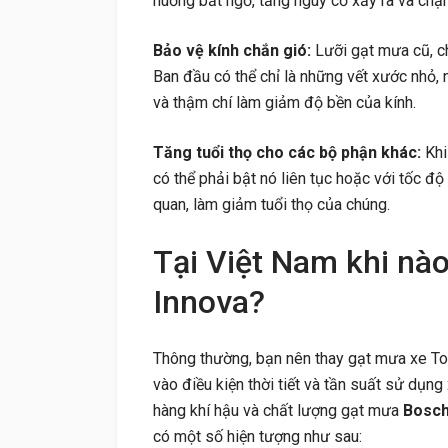
huống bất ngờ, tăng nguy cơ xảy ra va chạ
Bảo vệ kính chắn gió:
Lưỡi gạt mưa cũ, ch
Ban đầu có thể chỉ là những vết xước nhỏ,
và thậm chí làm giảm độ bền của kính.
Tăng tuổi thọ cho các bộ phận khác:
Kh
có thể phải bật nó liên tục hoặc với tốc đ
quan, làm giảm tuổi thọ của chúng.
Tại Việt Nam khi nà
Innova?
Thông thường, bạn nên thay gạt mưa xe T
vào điều kiện thời tiết và tần suất sử dụng
hàng khí hậu và chất lượng gạt mưa
Bosc
có một số hiện tượng như sau: