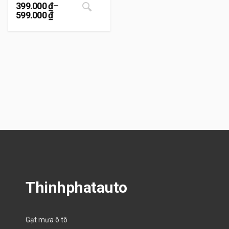
Sản phẩm này có nhiều biến thể. Cá
399.000
₫
–
599.000
₫
Khoảng giá: từ 399.000 ₫ đến 599.000 ₫
Thinhphatauto
Gạt mưa ô tô