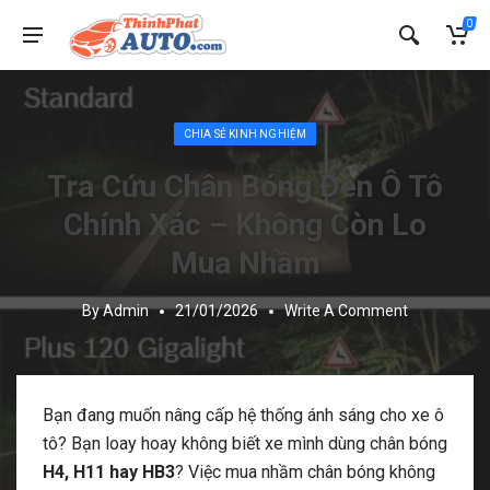
0
Posted in:
CHIA SẺ KINH NGHIỆM
Tra Cứu Chân Bóng Đèn Ô Tô
Chính Xác – Không Còn Lo
Mua Nhầm
By
Admin
21/01/2026
Write A Comment
Bạn đang muốn nâng cấp hệ thống ánh sáng cho xe ô
tô? Bạn loay hoay không biết xe mình dùng chân bóng
H4, H11 hay HB3
? Việc mua nhầm chân bóng không