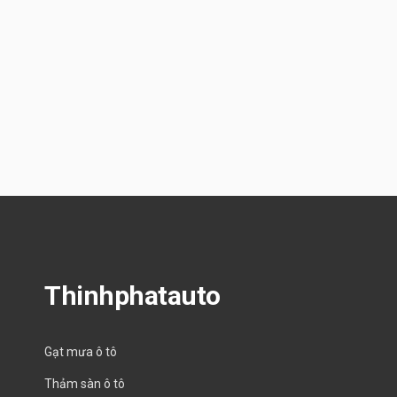
Thinhphatauto
Gạt mưa ô tô
Thảm sàn ô tô