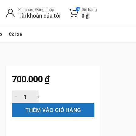
Xin chào, Đăng nhập
Giỏ hàng
0
Tài khoản của tôi
0
₫
ơ
Còi xe
700.000
₫
Bóng Đèn Bosch Gigalight Plus 120 Xenon H1 12V 55W qu
THÊM VÀO GIỎ HÀNG