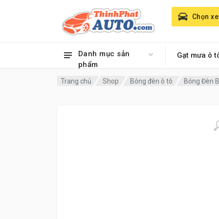
Chọn xe
Danh mục sản
Gạt mưa ô t
phẩm
Trang chủ
Shop
Bóng đèn ô tô
Bóng Đèn B