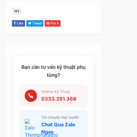
Tag:
H1
Like
Tweet
Pin It
Bạn cần tư vấn kỹ thuật phụ
tùng?
Hotline Kỹ Thuật
0333.291.368
Trò chuyện trực tuyến
Chat Qua Zalo
Ngay