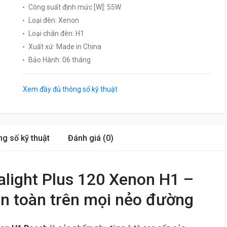
Công suất định mức [W]
:
55W
Loại đèn
:
Xenon
Loại chân đèn
:
H1
Xuất xứ
:
Made in China
Bảo Hành
:
06 tháng
Xem đầy đủ thông số kỹ thuật
g số kỹ thuật
Đánh giá (0)
light Plus 120 Xenon H1 –
an toàn trên mọi nẻo đường